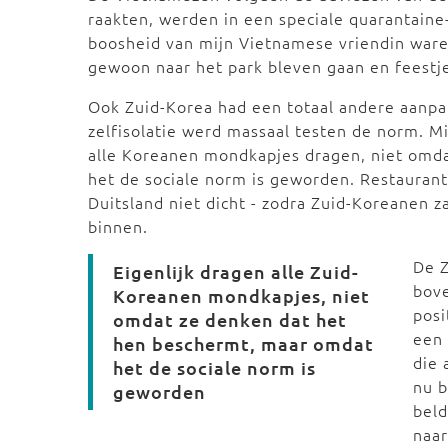
raakten, werden in een speciale quarantain
boosheid van mijn Vietnamese vriendin war
gewoon naar het park bleven gaan en feestj
Ook Zuid-Korea had een totaal andere aanpa
zelfisolatie werd massaal testen de norm. M
alle Koreanen mondkapjes dragen, niet omd
het de sociale norm is geworden. Restaurant
Duitsland niet dicht - zodra Zuid-Koreanen z
binnen.
De Z
Eigenlijk dragen alle Zuid-
bove
Koreanen mondkapjes, niet
posi
omdat ze denken dat het
een 
hen beschermt, maar omdat
die 
het de sociale norm is
nu b
geworden
beld
naar