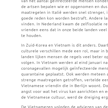
van het aantal geïnfecteerde mensen konde
de artsen bepalen wie er opgenomen en dus
maatregelen in Italië werden snel strenger, 
goede reden kon worden bestraft. Andere la
vinden. In Nederland kwam de zelfisolatie re
vrienden eens dat in onze beide landen veel 
te houden.
In Zuid-Korea en Vietnam is dit anders. Daar
culturele verschillen mede een rol, maar in 
landen lijken mensen de regels veel beter o
volgen. In Vietnam werden al eind januari n
coronagevallen mogelijk geïnfecteerde men
quarantaine geplaatst. Ook werden meteen 
strenge maatregelen getroffen, vertelde ee
Vietnamese vriendin die in Berlijn woont. D
angst voor wat het virus kan aanrichten en e
de Vietnamese cultuur, werd de dreiging er
De Vietnamezen volgden de adviezen van de