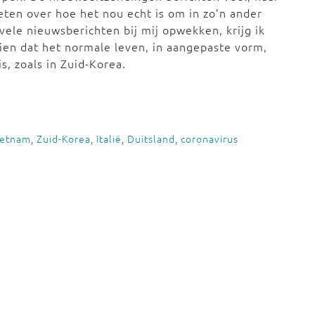
eten over hoe het nou echt is om in zo’n ander
 vele nieuwsberichten bij mij opwekken, krijg ik
 zien dat het normale leven, in aangepaste vorm,
s, zoals in Zuid-Korea.
ietnam
,
Zuid-Korea
,
Italië
,
Duitsland
,
coronavirus