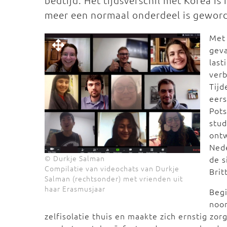
bedtijd. Het tijdsverschil met Korea is
meer een normaal onderdeel is geword
Met 
geva
last
verb
Tijd
eers
Pots
stud
ontw
Ned
© Durkje Salman
de s
Compilatie van videochats van Durkje
Brit
Salman (rechtsonder) met vrienden uit
haar Erasmusjaar
Begi
noor
zelfisolatie thuis en maakte zich ernstig zo