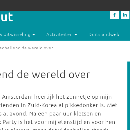
& Uitwisseling
Activiteiten
Duitslandweb
eobellend de wereld over
end de wereld over
in Amsterdam heerlijk het zonnetje op mijn
vrienden in Zuid-Korea al pikkedonker is. Met
ls al avond. Na een paar uur kletsen en
 Party is het voor mij etenstijd en voor hen