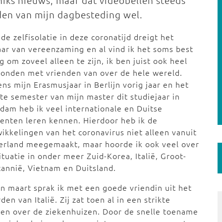
 niks nieuws, maar dat videobellen steeds
en van mijn dagbesteding wel.
de zelfisolatie in deze coronatijd dreigt het
ar van vereenzaming en al vind ik het soms best
ig om zoveel alleen te zijn, ik ben juist ook heel
onden met vrienden van over de hele wereld.
ens mijn Erasmusjaar in Berlijn vorig jaar en het
te semester van mijn master dit studiejaar in
dam heb ik veel internationale en Duitse
enten leren kennen. Hierdoor heb ik de
ikkelingen van het coronavirus niet alleen vanuit
erland meegemaakt, maar hoorde ik ook veel over
ituatie in onder meer Zuid-Korea, Italië, Groot-
tannië, Vietnam en Duitsland.
n maart sprak ik met een goede vriendin uit het
den van Italië. Zij zat toen al in een strikte
rgen over de ziekenhuizen. Door de snelle toename