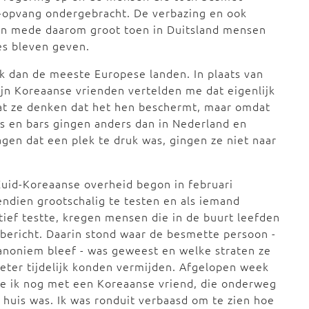
e-opvang ondergebracht. De verbazing en ook
en mede daarom groot toen in Duitsland mensen
es bleven geven.
k dan de meeste Europese landen. In plaats van
ijn Koreaanse vrienden vertelden me dat eigenlijk
at ze denken dat het hen beschermt, maar omdat
s en bars gingen anders dan in Nederland en
agen dat een plek te druk was, gingen ze niet naar
uid-Koreaanse overheid begon in februari
ndien grootschalig te testen en als iemand
tief testte, kregen mensen die in de buurt leefden
bericht. Daarin stond waar de besmette persoon -
anoniem bleef - was geweest en welke straten ze
eter tijdelijk konden vermijden. Afgelopen week
e ik nog met een Koreaanse vriend, die onderweg
 huis was. Ik was ronduit verbaasd om te zien hoe