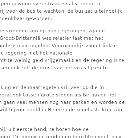
epen gewoon over straat en al stonden ze
ij voor de bus te wachten, de bus zat uiteindelijk
 ondenkbaar geworden.
e vrienden zijn op hun regeringen, zijn de
Groot-Brittannië was relatief laat met het
andere maatregelen. Voornamelijk vanuit linkse
de regering met het nationale
t te weinig geld vrijgemaakt en de regering is te
en ook zelf de ernst van het virus lijken te
king en de maatregelen vrij veel op die in
ooral ook tussen grote steden als Berlijn en het
lijn gaan veel mensen nog naar parken en worden de
ijl bijvoorbeeld in Beieren de regels strikter zijn
bij, uit eerste hand, te horen hoe de
open. De nieuwsuitzendingen berichten veel, naar