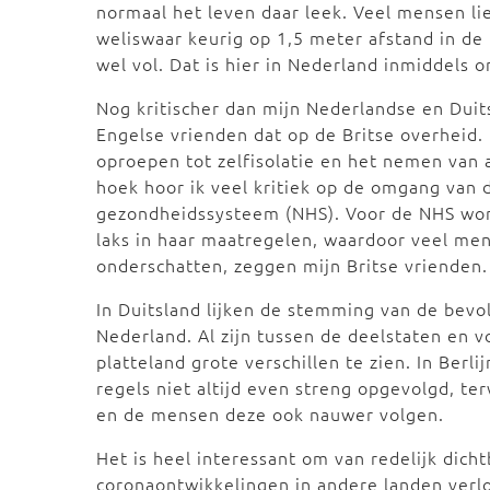
normaal het leven daar leek. Veel mensen li
weliswaar keurig op 1,5 meter afstand in de r
wel vol. Dat is hier in Nederland inmiddels
Nog kritischer dan mijn Nederlandse en Duits
Engelse vrienden dat op de Britse overheid. 
oproepen tot zelfisolatie en het nemen van 
hoek hoor ik veel kritiek op de omgang van 
gezondheidssysteem (NHS). Voor de NHS word
laks in haar maatregelen, waardoor veel mens
onderschatten, zeggen mijn Britse vrienden.
In Duitsland lijken de stemming van de bevol
Nederland. Al zijn tussen de deelstaten en v
platteland grote verschillen te zien. In Ber
regels niet altijd even streng opgevolgd, terw
en de mensen deze ook nauwer volgen.
Het is heel interessant om van redelijk dicht
coronaontwikkelingen in andere landen verl