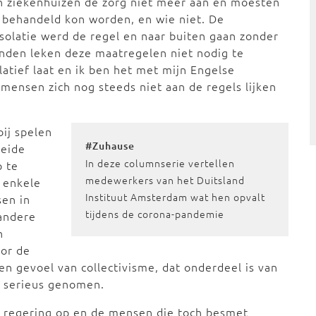
n ziekenhuizen de zorg niet meer aan en moesten
 behandeld kon worden, en wie niet. De
isolatie werd de regel en naar buiten gaan zonder
nden leken deze maatregelen niet nodig te
latief laat en ik ben het met mijn Engelse
mensen zich nog steeds niet aan de regels lijken
bij spelen
#Zuhause
beide
In deze columnserie vertellen
p te
medewerkers van het Duitsland
a enkele
Instituut Amsterdam wat hen opvalt
sen in
tijdens de corona-pandemie
andere
n
oor de
en gevoel van collectivisme, dat onderdeel is van
g serieus genomen.
 regering op en de mensen die toch besmet