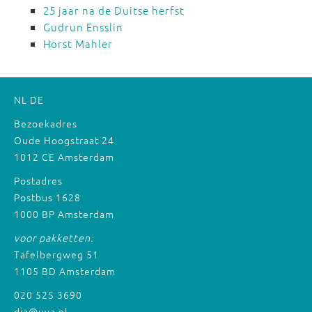
25 jaar na de Duitse herfst
Gudrun Ensslin
Horst Mahler
NL
DE
Bezoekadres
Oude Hoogstraat 24
1012 CE Amsterdam
Postadres
Postbus 1628
1000 BP Amsterdam
voor pakketten:
Tafelbergweg 51
1105 BD Amsterdam
020 525 3690
dia@uva.nl