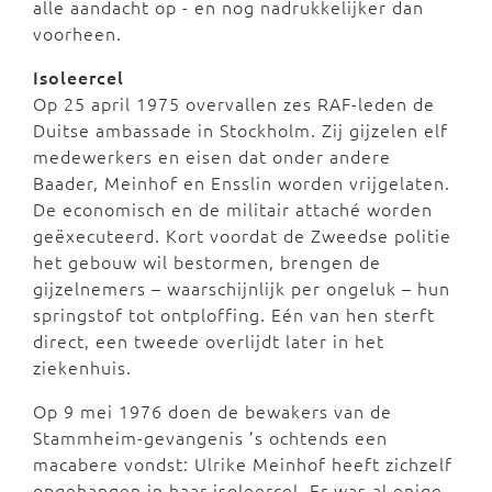
alle aandacht op - en nog nadrukkelijker dan
voorheen.
Isoleercel
Op 25 april 1975 overvallen zes RAF-leden de
Duitse ambassade in Stockholm. Zij gijzelen elf
medewerkers en eisen dat onder andere
Baader, Meinhof en Ensslin worden vrijgelaten.
De economisch en de militair attaché worden
geëxecuteerd. Kort voordat de Zweedse politie
het gebouw wil bestormen, brengen de
gijzelnemers – waarschijnlijk per ongeluk – hun
springstof tot ontploffing. Eén van hen sterft
direct, een tweede overlijdt later in het
ziekenhuis.
Op 9 mei 1976 doen de bewakers van de
Stammheim-gevangenis ’s ochtends een
macabere vondst: Ulrike Meinhof heeft zichzelf
opgehangen in haar isoleercel. Er was al enige