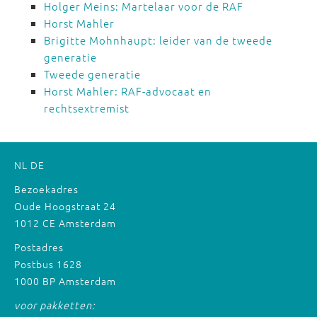
Holger Meins: Martelaar voor de RAF
Horst Mahler
Brigitte Mohnhaupt: leider van de tweede
generatie
Tweede generatie
Horst Mahler: RAF-advocaat en
rechtsextremist
NL
DE
Bezoekadres
Oude Hoogstraat 24
1012 CE Amsterdam
Postadres
Postbus 1628
1000 BP Amsterdam
voor pakketten: