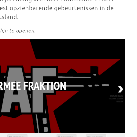
meest opzienbarende gebeurtenissen in de
tsland.
lijn te openen.