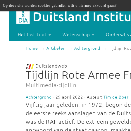
Op deze site worden cookies gebruikt, wilt u hiermee akkoord gaan?
Het instituut
Wetenschap
Onderwijs 
Home
Artikelen
Achtergrond
Tijdlijn R
Duitslandweb
Tijdlijn Rote Armee F
Multimedia-tijdlijn
Achtergrond
- 29 april 2022 - Auteur:
Tim de Boer
Vijftig jaar geleden, in 1972, begon d
de eerste reeks aanslagen van de Duits
was de RAF actief. De extreem geweldd
antwoord van de staat daarop, maakten 