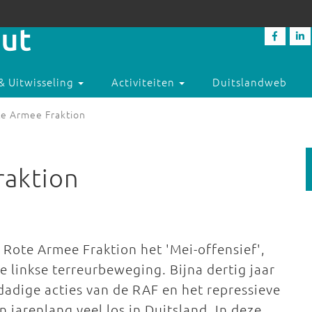
& Uitwisseling
Activiteiten
Duitslandweb
ote Armee Fraktion
raktion
e Rote Armee Fraktion het 'Mei-offensief',
e linkse terreurbeweging. Bijna dertig jaar
adige acties van de RAF en het repressieve
jarenlang veel los in Duitsland. In deze