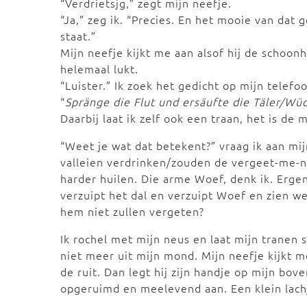
“Verdrietsjg,” zegt mijn neefje.
“Ja,” zeg ik. “Precies. En het mooie van dat 
staat.”
Mijn neefje kijkt me aan alsof hij de schoon
helemaal lukt.
“Luister.” Ik zoek het gedicht op mijn telef
“
Spränge die Flut und ersäufte die Täler/Wü
Daarbij laat ik zelf ook een traan, het is de 
“Weet je wat dat betekent?” vraag ik aan mijn
valleien verdrinken/zouden de vergeet-me-ni
harder huilen. Die arme Woef, denk ik. Ergens
verzuipt het dal en verzuipt Woef en zien w
hem niet zullen vergeten?
Ik rochel met mijn neus en laat mijn tranen s
niet meer uit mijn mond. Mijn neefje kijkt me
de ruit. Dan legt hij zijn handje op mijn bov
opgeruimd en meelevend aan. Een klein lachje