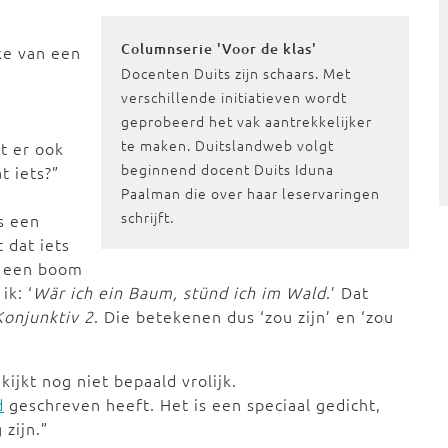
e
Columnserie 'Voor de klas'
ake van een
Docenten Duits zijn schaars. Met
verschillende initiatieven wordt
geprobeerd het vak aantrekkelijker
te maken. Duitslandweb volgt
t er ook
beginnend docent Duits Iduna
t iets?”
Paalman die over haar leservaringen
schrijft.
s een
 dat iets
ik een boom
ik: ‘
Wär ich ein Baum, stünd ich im Wald
.’ Dat
Konjunktiv 2
. Die betekenen dus ‘zou zijn’ en ‘zou
ijkt nog niet bepaald vrolijk.
d
geschreven heeft. Het is een speciaal gedicht,
zijn.”