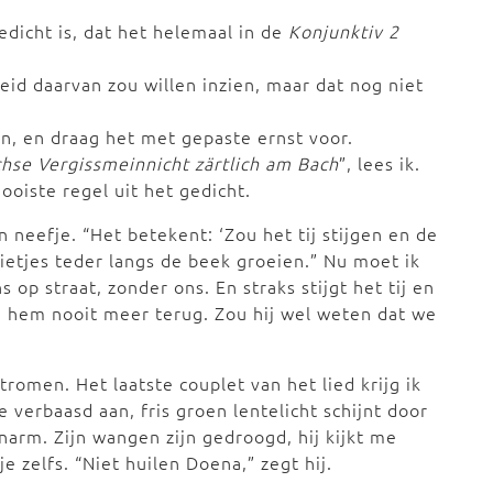
gedicht is, dat het helemaal in de
Konjunktiv 2
heid daarvan zou willen inzien, maar dat nog niet
oon, en draag het met gepaste ernst voor.
chse Vergissmeinnicht zärtlich am Bach
”, lees ik.
mooiste regel uit het gedicht.
 neefje. “Het betekent: ‘Zou het tij stijgen en de
etjes teder langs de beek groeien.” Nu moet ik
 op straat, zonder ons. En straks stijgt het tij en
e hem nooit meer terug. Zou hij wel weten dat we
tromen. Het laatste couplet van het lied krijg ik
 verbaasd aan, fris groen lentelicht schijnt door
enarm. Zijn wangen zijn gedroogd, hij kijkt me
 zelfs. “Niet huilen Doena,” zegt hij.