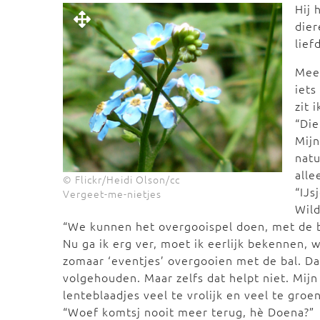
Hij 
dier
lief
Mees
iets
zit 
“Die
Mijn
natu
alle
© Flickr/Heidi Olson/cc
“IJs
Vergeet-me-nietjes
Wild
“We kunnen het overgooispel doen, met de ba
Nu ga ik erg ver, moet ik eerlijk bekennen, w
zomaar ‘eventjes’ overgooien met de bal. D
volgehouden. Maar zelfs dat helpt niet. Mijn
lenteblaadjes veel te vrolijk en veel te groen z
“Woef komtsj nooit meer terug, hè Doena?”