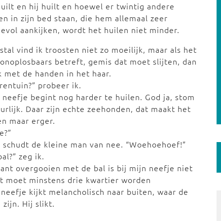
huilt en hij huilt en hoewel er twintig andere
en in zijn bed staan, die hem allemaal zeer
devol aankijken, wordt het huilen niet minder.
tal vind ik troosten niet zo moeilijk, maar als het
 onoplosbaars betreft, gemis dat moet slijten, dan
ik met de handen in het haar.
rentuin?” probeer ik.
 neefje begint nog harder te huilen. God ja, stom
urlijk. Daar zijn echte zeehonden, dat maakt het
en maar erger.
je?”
 schudt de kleine man van nee. “Woehoehoef!”
l?” zeg ik.
ant overgooien met de bal is bij mijn neefje niet
at moet minstens drie kwartier worden
 neefje kijkt melancholisch naar buiten, waar de
ijn. Hij slikt.