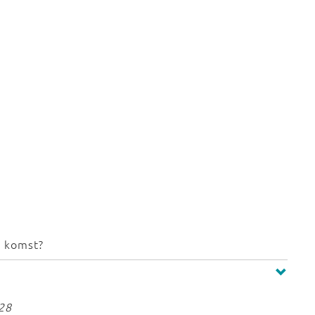
p komst?
:28