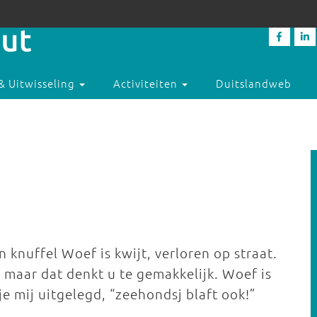
& Uitwisseling
Activiteiten
Duitslandweb
jn knuffel Woef is kwijt, verloren op straat.
 maar dat denkt u te gemakkelijk. Woef is
e mij uitgelegd, “zeehondsj blaft ook!”