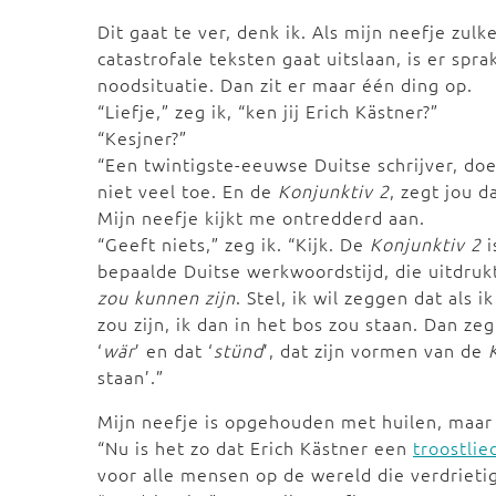
Dit gaat te ver, denk ik. Als mijn neefje zulk
catastrofale teksten gaat uitslaan, is er spr
noodsituatie. Dan zit er maar één ding op.
“Liefje,” zeg ik, “ken jij Erich Kästner?”
“Kesjner?”
“Een twintigste-eeuwse Duitse schrijver, doe
niet veel toe. En de
Konjunktiv 2
, zegt jou da
Mijn neefje kijkt me ontredderd aan.
“Geeft niets,” zeg ik. “Kijk. De
Konjunktiv 2
i
bepaalde Duitse werkwoordstijd, die uitdrukt
zou kunnen zijn
. Stel, ik wil zeggen dat als 
zou zijn, ik dan in het bos zou staan. Dan zeg 
‘
wär
’ en dat ‘
stünd
’, dat zijn vormen van de
staan’.”
Mijn neefje is opgehouden met huilen, maar k
“Nu is het zo dat Erich Kästner een
troostlie
voor alle mensen op de wereld die verdrietig 