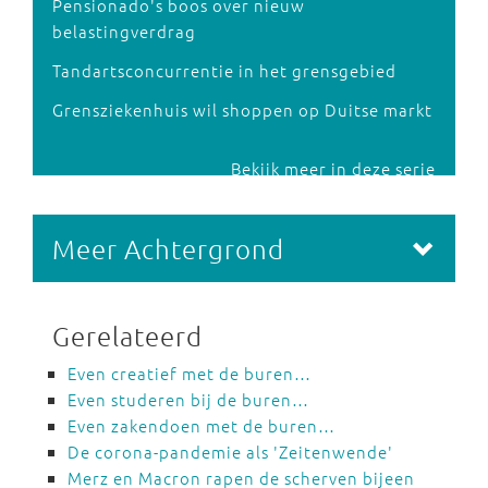
Pensionado's boos over nieuw
belastingverdrag
Tandartsconcurrentie in het grensgebied
Grensziekenhuis wil shoppen op Duitse markt
Bekijk meer in deze serie
Meer Achtergrond
Gerelateerd
Even creatief met de buren…
Even studeren bij de buren…
Even zakendoen met de buren…
De corona-pandemie als 'Zeitenwende'
Merz en Macron rapen de scherven bijeen