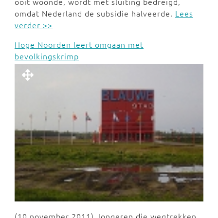
ooit woonde, wordt met sluiting bedreigd,
omdat Nederland de subsidie halveerde.
Lees
verder >>
Hoge Noorden leert omgaan met
bevolkingskrimp
(10 november 2011) Jongeren die wegtrekken