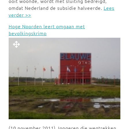
ooit woonde, wordt met sluiting bedreigd,
omdat Nederland de subsidie halveerde.
Lees
verder >>
Hoge Noorden leert omgaan met
bevolkingskrimp
(10 november 2011) Jongeren die wegtrekken