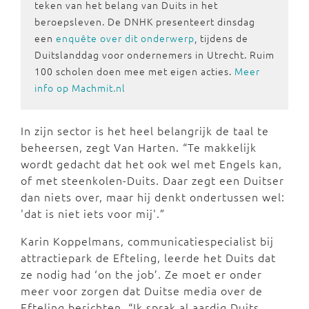
teken van het belang van Duits in het
beroepsleven. De DNHK presenteert dinsdag
een
enquête over dit onderwerp
, tijdens de
Duitslanddag voor ondernemers in Utrecht. Ruim
100 scholen doen mee met eigen acties.
Meer
info op Machmit.nl
In zijn sector is het heel belangrijk de taal te
beheersen, zegt Van Harten. “Te makkelijk
wordt gedacht dat het ook wel met Engels kan,
of met steenkolen-Duits. Daar zegt een Duitser
dan niets over, maar hij denkt ondertussen wel:
'dat is niet iets voor mij'.”
Karin Koppelmans, communicatiespecialist bij
attractiepark de Efteling, leerde het Duits dat
ze nodig had ‘on the job’. Ze moet er onder
meer voor zorgen dat Duitse media over de
Efteling berichten. “Ik sprak al aardig Duits,