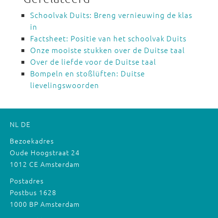
Schoolvak Duits: Breng vernieuwing de klas
in
Factsheet: Positie van het schoolvak Duits
Onze mooiste stukken over de Duitse taal
Over de liefde voor de Duitse taal
Bompeln en stoßlüften: Duitse
lievelingswoorden
NL
DE
Bezoekadres
Oude Hoogstraat 24
1012 CE Amsterdam
Postadres
Postbus 1628
1000 BP Amsterdam