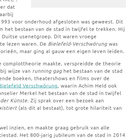
er dat
aarbij
 1993 voor onderhoud afgesloten was geweest. Dit
het bestaan van de stad in twijfel te trekken. Hij
 Duitse usenetgroep. Dit waren vroege
 te lezen waren. De
Bielefeld-Verschwörung
was
eorieën, maar ging al gauw een eigen leven leiden.
e complottheorie maakte, verspreidde de theorie
bij wijze van
running gag
het bestaan van de stad
llende boeken, theatershows en films over de
Bielefeld Verschwörung
,
waarin Achim Held ook
anselier Merkel het bestaan van de stad in twijfel
der Künste.
Zij sprak over een bezoek aan
xistiert
(als dit al bestaat), tot grote hilariteit van
el inzien, en maakte graag gebruik van alle
ciestad. Het 800-jarig jubileum van de stad in 2014