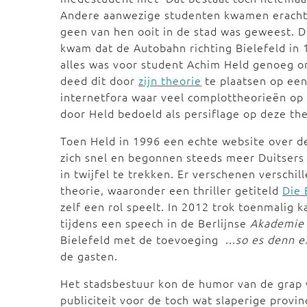
Andere aanwezige studenten kwamen eracht
geen van hen ooit in de stad was geweest. D
kwam dat de Autobahn richting Bielefeld in
alles was voor student Achim Held genoeg om 
deed dit door
zijn theorie
te plaatsen op een
internetfora waar veel complottheorieën op
door Held bedoeld als persiflage op deze th
Toen Held in 1996 een echte website over d
zich snel en begonnen steeds meer Duitsers 
in twijfel te trekken. Er verschenen verschi
theorie, waaronder een thriller getiteld
Die 
zelf een rol speelt. In 2012 trok toenmalig k
tijdens een speech in de Berlijnse
Akademie 
Bielefeld met de toevoeging ...
so es denn e
de gasten.
Het stadsbestuur kon de humor van de grap w
publiciteit voor de toch wat slaperige provin