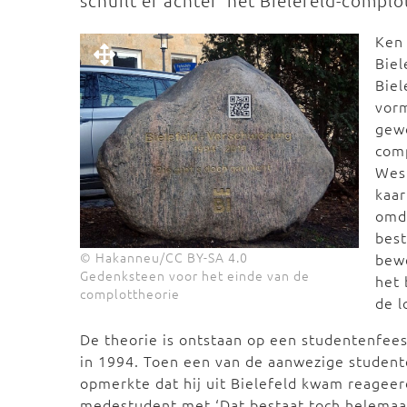
schuilt er achter ‘het Bielefeld-complot
Ken 
Biel
Biel
vorm
gew
comp
West
kaar
omda
best
© Hakanneu/CC BY-SA 4.0
bewe
Gedenksteen voor het einde van de
het 
complottheorie
de l
De theorie is ontstaan op een studentenfeest
in 1994. Toen een van de aanwezige studen
opmerkte dat hij uit Bielefeld kwam reagee
medestudent met ‘Dat bestaat toch helemaal 