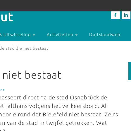
& Uitwisseling
Activiteiten
Duitslandweb
de stad die niet bestaat
 niet bestaat
oer
 passeert direct na de stad Osnabrück de
et, althans volgens het verkeersbord. Al
heorie rond dat Bielefeld niet bestaat. Zelfs
n van de stad in twijfel getrokken. Wat