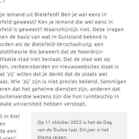
’?
je iemand uit Bielefeld? Ben je wel eens in
efeld geweest? Ken je iemand die wel eens in
efeld is geweest? Waarschijnlijk niet. Deze vragen
en de basis van wat in Duitsland bekend is
orden als de
Bielefeld-Verschwörung
, een
lottheorie die beweert dat de Noordrijn-
faalse stad niet bestaat. Dat de stad wel op
ten, verkeersborden en nieuwswebsites staat is
t ‘zij’ willen dat je denkt dat de plaats wel
aat. Wie ‘zij’ zijn is niet precies bekend. Sommigen
ren dat het geheime diensten zijn, anderen dat
buitenaardse wezens zijn die hun ruimteschip in
okale universiteit hebben verstopt.
 in Kiel
Op 11 oktober 2022 is het de Dag
ten
van de Duitse taal. Dit jaar is het
rde een
thema reizen.
niet!’.