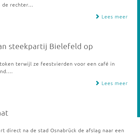
s de rechter…
Lees meer
an steekpartij Bielefeld op
token terwijl ze feestvierden voor een café in
wond.…
Lees meer
aat
ert direct na de stad Osnabrück de afslag naar een