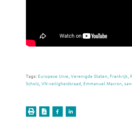
Tags:
Europese Unie
,
Verenigde Staten
,
Frankrijk
,
Scholz
,
VN-veiligheidsraad
,
Emmanuel Macron
,
san