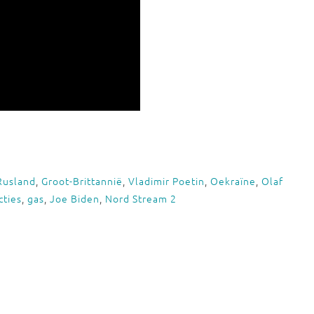
Rusland
,
Groot-Brittannië
,
Vladimir Poetin
,
Oekraïne
,
Olaf
cties
,
gas
,
Joe Biden
,
Nord Stream 2