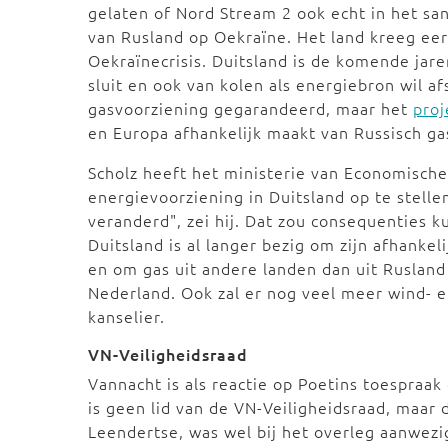
gelaten of Nord Stream 2 ook echt in het s
van Rusland op Oekraïne. Het land kreeg eer
Oekraïnecrisis. Duitsland is de komende jar
sluit en ook van kolen als energiebron wil 
gasvoorziening gegarandeerd, maar het
proj
en Europa afhankelijk maakt van Russisch ga
Scholz heeft het ministerie van Economisch
energievoorziening in Duitsland op te stell
veranderd", zei hij. Dat zou consequenties 
Duitsland is al langer bezig om zijn afhankel
en om gas uit andere landen dan uit Ruslan
Nederland. Ook zal er nog veel meer wind-
kanselier.
VN-Veiligheidsraad
Vannacht is als reactie op Poetins toespraa
is geen lid van de VN-Veiligheidsraad, maar
Leendertse, was wel bij het overleg aanwezi