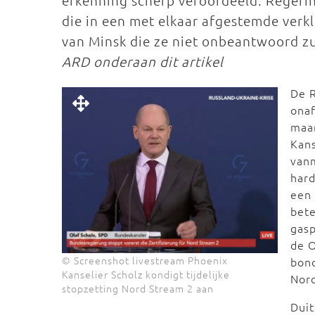
erkenning scherp veroordeeld. Regeri
die in een met elkaar afgestemde verk
van Minsk die ze niet onbeantwoord zu
ARD onderaan dit artikel
De R
onaf
maa
Kans
vanm
hard
een 
bete
gasp
de O
© Screenshot livestream Phoenix
bon
Kanselier Scholz kondigt tijdelijke
Nord
stopzetting Nord Stream 2 aan
Duit