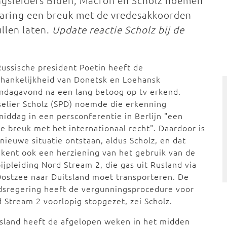
ngsleiders Biden, Macron en Scholz noemen
laring een breuk met de vredesakkoorden
llen laten.
Update reactie Scholz bij de
ussische president Poetin heeft de
hankelijkheid van Donetsk en Loehansk
ndagavond na een lang betoog op tv erkend.
elier Scholz (SPD) noemde die erkenning
iddag in een persconferentie in Berlijn "een
e breuk met het internationaal recht". Daardoor is
nieuwe situatie ontstaan, aldus Scholz, en dat
kent ook een herziening van het gebruik van de
ijpleiding Nord Stream 2, die gas uit Rusland via
ostzee naar Duitsland moet transporteren. De
dsregering heeft de vergunningsprocedure voor
 Stream 2 voorlopig stopgezet, zei Scholz.
sland heeft de afgelopen weken in het midden