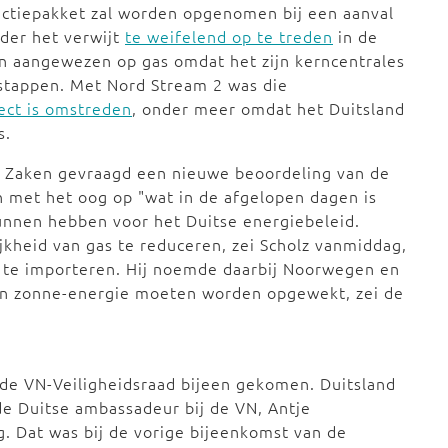
anctiepakket zal worden opgenomen bij een aanval
der het verwijt
te weifelend op te treden
in de
en aangewezen op gas omdat het zijn kerncentrales
afstappen. Met Nord Stream 2 was die
ect is omstreden
, onder meer omdat het Duitsland
s.
e Zaken gevraagd een nieuwe beoordeling van de
en met het oog op "wat in de afgelopen dagen is
kunnen hebben voor het Duitse energiebeleid.
ijkheid van gas te reduceren, zei Scholz vanmiddag,
d te importeren. Hij noemde daarbij Noorwegen en
 en zonne-energie moeten worden opgewekt, zei de
k de VN-Veiligheidsraad bijeen gekomen. Duitsland
 de Duitse ambassadeur bij de VN, Antje
g. Dat was bij de vorige bijeenkomst van de