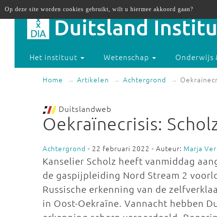
Op deze site worden cookies gebruikt, wilt u hiermee akkoord gaan?
Het instituut
Wetenschap
Onderwijs 
Home
Artikelen
Achtergrond
Oekraïnecr
Duitslandweb
Oekraïnecrisis: Schol
Achtergrond
- 22 februari 2022 - Auteur:
Marja Ve
Kanselier Scholz heeft vanmiddag aa
de gaspijpleiding Nord Stream 2 voorlop
Russische erkenning van de zelfverkl
in Oost-Oekraïne. Vannacht hebben Dui