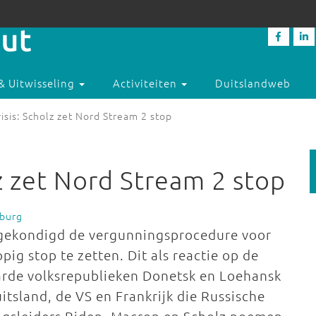
& Uitwisseling
Activiteiten
Duitslandweb
isis: Scholz zet Nord Stream 2 stop
z zet Nord Stream 2 stop
rburg
ngekondigd de vergunningsprocedure voor
ig stop te zetten. Dit als reactie op de
aarde volksrepublieken Donetsk en Loehansk
tsland, de VS en Frankrijk die Russische