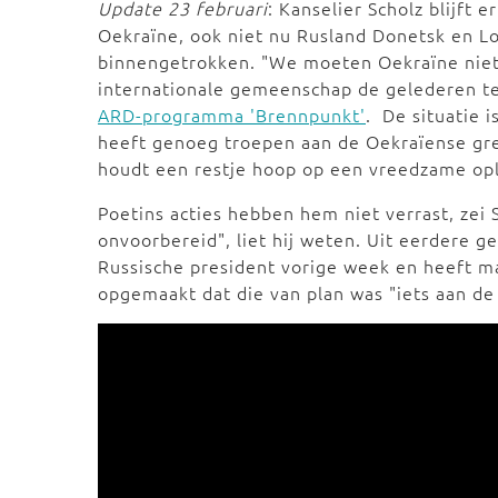
Update 23 februari
: Kanselier Scholz blijft 
Oekraïne, ook niet nu Rusland Donetsk en Lo
binnengetrokken. "We moeten Oekraïne nie
internationale gemeenschap de gelederen te 
ARD-programma 'Brennpunkt'
. De situatie i
heeft genoeg troepen aan de Oekraïense gre
houdt een restje hoop op een vreedzame oplo
Poetins acties hebben hem niet verrast, zei S
onvoorbereid", liet hij weten. Uit eerdere g
Russische president vorige week en heeft m
opgemaakt dat die van plan was "iets aan de