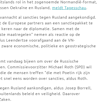
uitslands rol in het zogenoemde Normandië-format,
tussen Oekraïne en Rusland,
meldt Tagesschau
.
 vannacht al sancties tegen Rusland aangekondigd.
et de Europese partners aan een sanctiepakket te
e keren naar de diplomatie. Samen met de
aste maatregelen" nemen als reactie op de
ldus Leendertse voorafgaand aan de VN-
n zware economische, politieke en geostrategische
mt vandaag bijeen om over de Russische
en. Commissievoorzitter Michael Roth (SPD) wil
 die de mensen treffen "die met Poetin rijk zijn
t snel eens worden over sancties, aldus Roth.
egen Rusland aankondigen, aldus Josep Borrell,
itenlands beleid en veiligheid. Daarover
Zaken.