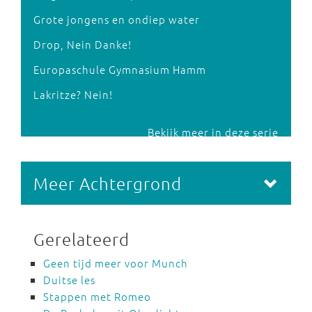
Grote jongens en ondiep water
Drop, Nein Danke!
Europaschule Gymnasium Hamm
Lakritze? Nein!
Bekijk meer in deze serie
Meer Achtergrond
Gerelateerd
Geen tijd meer voor Munch
Duitse les
Stappen met Romeo