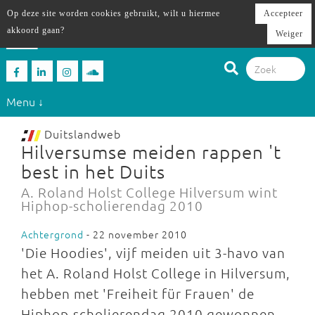
Op deze site worden cookies gebruikt, wilt u hiermee
Accepteer
akkoord gaan?
Weiger
Menu ↓
Duitslandweb
Hilversumse meiden rappen 't
best in het Duits
A. Roland Holst College Hilversum wint
Hiphop-scholierendag 2010
Achtergrond
- 22 november 2010
'Die Hoodies', vijf meiden uit 3-havo van
het A. Roland Holst College in Hilversum,
hebben met 'Freiheit für Frauen' de
Hiphop-scholierendag 2010 gewonnen.