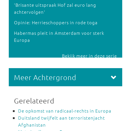
'Brisante uitspraak Hof zal euro lang
achtervolgen'
Opinie: Herrieschoppers in rode toga
Habermas pleit in Amsterdam voor sterk
Europa
Bekijk meer in deze serie
Meer Achtergrond
Gerelateerd
De opkomst van radicaal-rechts in Europa
Duitsland twijfelt aan terroristenjacht
Afghanistan