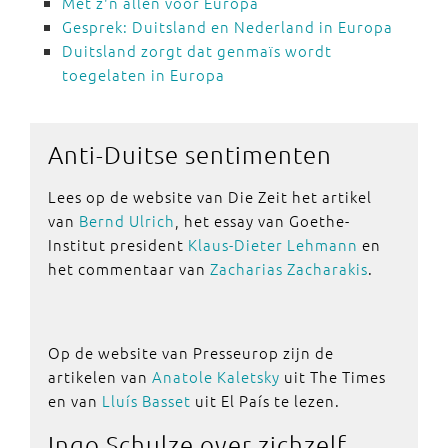
Met z'n allen voor Europa
Gesprek: Duitsland en Nederland in Europa
Duitsland zorgt dat genmaïs wordt
toegelaten in Europa
Anti-Duitse
sentimenten
Lees op de website van Die Zeit het artikel
van
Bernd Ulrich
, het essay van Goethe-
Institut president
Klaus-Dieter Lehmann
en
het commentaar van
Zacharias Zacharakis
.
Op de website van Presseurop zijn de
artikelen van
Anatole Kaletsky
uit The Times
en van
Lluís Basset
uit El País te lezen.
Ingo Schulze
over zichzelf