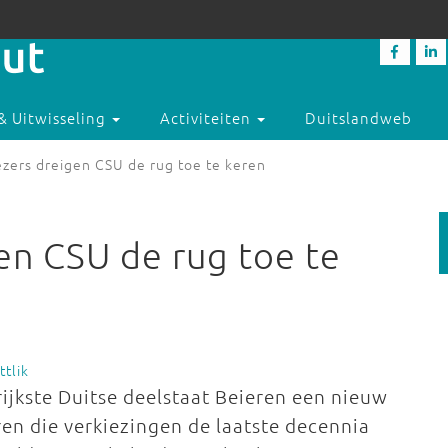
& Uitwisseling
Activiteiten
Duitslandweb
ezers dreigen CSU de rug toe te keren
en CSU de rug toe te
ttlik
rijkste Duitse deelstaat Beieren een nieuw
en die verkiezingen de laatste decennia