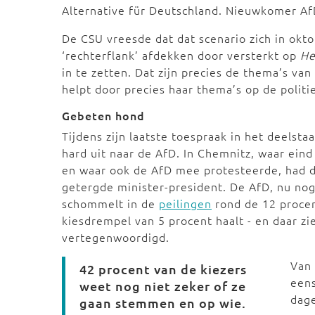
Alternative für Deutschland. Nieuwkomer Af
De CSU vreesde dat dat scenario zich in okt
‘rechterflank’ afdekken door versterkt op
He
in te zetten. Dat zijn precies de thema’s van
helpt door precies haar thema’s op de politi
Gebeten hond
Tijdens zijn laatste toespraak in het deelst
hard uit naar de AfD. In Chemnitz, waar eind
en waar ook de AfD mee protesteerde, had de
getergde minister-president. De AfD, nu no
schommelt in de
peilingen
rond de 12 procen
kiesdrempel van 5 procent haalt - en daar ziet
vertegenwoordigd.
Van 
42 procent van de kiezers
eens
weet nog niet zeker of ze
dage
gaan stemmen en op wie.