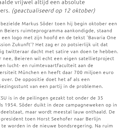
alde vrijwel altijd een absolute
ders.
(geactualiseerd op 12 oktober)
bezielde Markus Söder toen hij begin oktober een
en Beiers ruimteprogramma aankondigde, staand
 een logo met zijn hoofd en de tekst 'Bavaria One
ssion Zukunft'? Het zag er zo potsierlijk uit dat
g twitteraar dacht met satire van doen te hebben.
 nee, Beieren wil echt een eigen satellietproject
en lucht- en ruimtevaartfaculteit aan de
ersiteit München en heeft daar 700 miljoen euro
 over. De oppositie doet het af als een
iezingsstunt van een partij in de problemen.
SU is in de peilingen gezakt tot onder de 35
ds 1954. Söder duikt in deze campagneweken op in
ke deelstaat, maar wordt meestal lauw onthaald. De
r-president toen Horst Seehofer naar Berlijn
 te worden in de nieuwe bondsregering. Na ruim