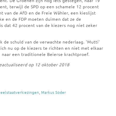
ent. De Groenen zijn nog iets gestegen, naar 19
ent, terwijl de SPD op een schamele 12 procent
nt van de AfD en de Freie Wähler, een kieslijst
inke en de FDP moeten duimen dat ze de
s dat 42 procent van de kiezers nog niet zeker
jk de schuld van de verwachte nederlaag. 'Mutti'
h nu op de kiezers te richten en niet met elkaar
g naar een traditionele Beierse krachtproef.
geactualiseerd op 12 oktober 2018
deelstaatverkiezingen
,
Markus Söder