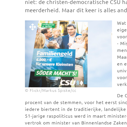
niet: de christen-democratische CSU ha
meerderheid. Maar dit keer is alles an
Wat 
eig
voor
- Mi
meni
Maar
en e
univ
voor
verk
© Flickr/Markus Spiske/cc
De C
procent van de stemmen, voor het eerst sin
iedere biertent in de traditierijke, landelij
51-jarige raspoliticus werd in maart ministe
vertrok om minister van Binnenlandse Zaken