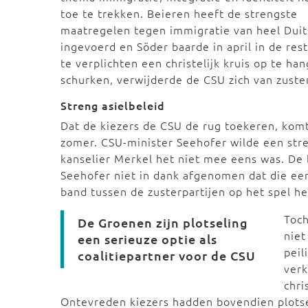
toe te trekken. Beieren heeft de strengste
maatregelen tegen immigratie van heel Duit
ingevoerd en Söder baarde in april in de re
te verplichten een christelijk kruis op te ha
schurken, verwijderde de CSU zich van zuste
Streng asielbeleid
Dat de kiezers de CSU de rug toekeren, kom
zomer. CSU-minister Seehofer wilde een str
kanselier Merkel het niet mee eens was. D
Seehofer niet in dank afgenomen dat die ee
band tussen de zusterpartijen op het spel h
Toch
De Groenen zijn plotseling
niet
een serieuze optie als
peil
coalitiepartner voor de CSU
ver
chri
Ontevreden kiezers hadden bovendien plotsel