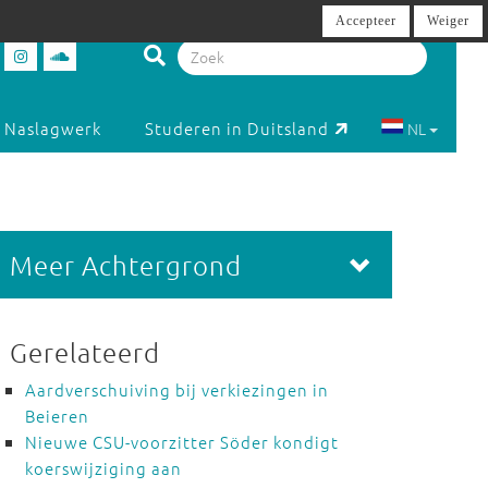
Accepteer
Weiger
Naslagwerk
Studeren in Duitsland
NL
Meer Achtergrond
Gerelateerd
Aardverschuiving bij verkiezingen in
Beieren
Nieuwe CSU-voorzitter Söder kondigt
koerswijziging aan