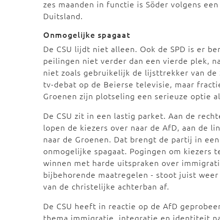
zes maanden in functie is Söder volgens ee
Duitsland.
Onmogelijke spagaat
De CSU lijdt niet alleen. Ook de SPD is er be
peilingen niet verder dan een vierde plek, 
niet zoals gebruikelijk de lijsttrekker van d
tv-debat op de Beierse televisie, maar frac
Groenen zijn plotseling een serieuze optie a
De CSU zit in een lastig parket. Aan de recht
lopen de kiezers over naar de AfD, aan de li
naar de Groenen. Dat brengt de partij in een
onmogelijke spagaat. Pogingen om kiezers t
winnen met harde uitspraken over immigrati
bijbehorende maatregelen - stoot juist weer
van de christelijke achterban af.
De CSU heeft in reactie op de AfD geprobee
thema immigratie, integratie en identiteit na