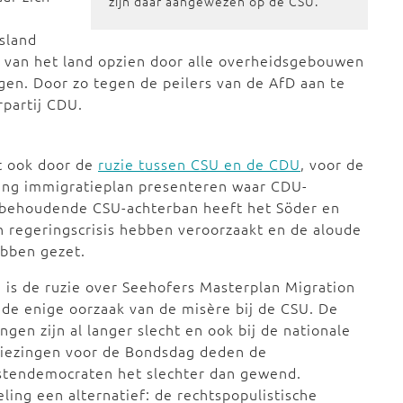
zijn daar aangewezen op de CSU.
sland
st van het land opzien door alle overheidsgebouwen
ngen. Door zo tegen de peilers van de AfD aan te
rpartij CDU.
t ook door de
ruzie tussen CSU en de CDU
, voor de
eng immigratieplan presenteren waar CDU-
e behoudende CSU-achterban heeft het Söder en
n regeringscrisis hebben veroorzaakt en de aloude
ebben gezet.
 is de ruzie over Seehofers Masterplan Migration
 de enige oorzaak van de misère bij de CSU. De
ingen zijn al langer slecht en ook bij de nationale
kiezingen voor de Bondsdag deden de
stendemocraten het slechter dan gewend.
ing een alternatief: de rechtspopulistische