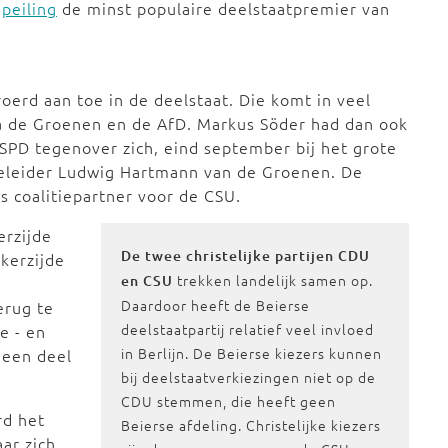
n
peiling
de minst populaire deelstaatpremier van
roerd aan toe in de deelstaat. Die komt in veel
na de Groenen en de AfD. Markus Söder had dan ook
e SPD tegenover zich, eind september bij het grote
tieleider Ludwig Hartmann van de Groenen. De
ls coalitiepartner voor de CSU.
erzijde
De twee christelijke partijen CDU
nkerzijde
trekken landelijk samen op.
en CSU
Daardoor heeft de Beierse
erug te
deelstaatpartij relatief veel invloed
e - en
in Berlijn. De Beierse kiezers kunnen
 een deel
bij deelstaatverkiezingen niet op de
CDU stemmen, die heeft geen
rd het
Beierse afdeling. Christelijke kiezers
ar zich