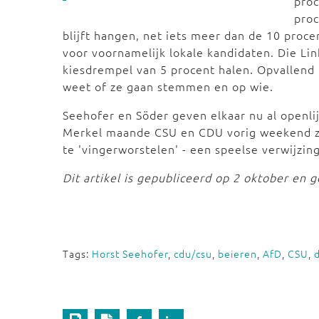
proc
proc
blijft hangen, net iets meer dan de 10 proce
voor voornamelijk lokale kandidaten. Die L
kiesdrempel van 5 procent halen. Opvallend i
weet of ze gaan stemmen en op wie.
Seehofer en Söder geven elkaar nu al openli
Merkel maande CSU en CDU vorig weekend zic
te 'vingerworstelen' - een speelse verwijzin
Dit artikel is gepubliceerd op 2 oktober en 
Tags:
Horst Seehofer
,
cdu/csu
,
beieren
,
AfD
,
CSU
,