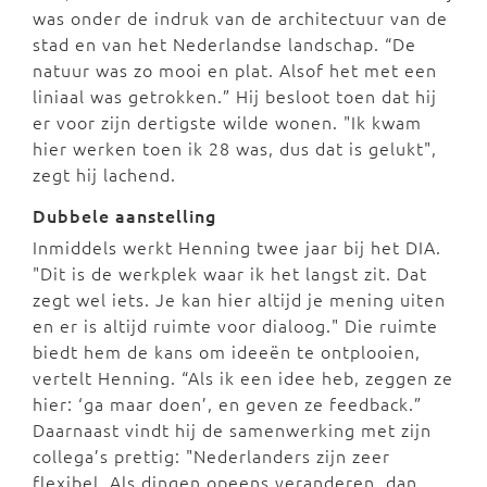
was onder de indruk van de architectuur van de
stad en van het Nederlandse landschap. “De
natuur was zo mooi en plat. Alsof het met een
liniaal was getrokken.” Hij besloot toen dat hij
er voor zijn dertigste wilde wonen. "Ik kwam
hier werken toen ik 28 was, dus dat is gelukt",
zegt hij lachend.
Dubbele aanstelling
Inmiddels werkt Henning twee jaar bij het DIA.
"Dit is de werkplek waar ik het langst zit. Dat
zegt wel iets. Je kan hier altijd je mening uiten
en er is altijd ruimte voor dialoog." Die ruimte
biedt hem de kans om ideeën te ontplooien,
vertelt Henning. “Als ik een idee heb, zeggen ze
hier: ‘ga maar doen’, en geven ze feedback.”
Daarnaast vindt hij de samenwerking met zijn
collega’s prettig: "Nederlanders zijn zeer
flexibel. Als dingen opeens veranderen, dan