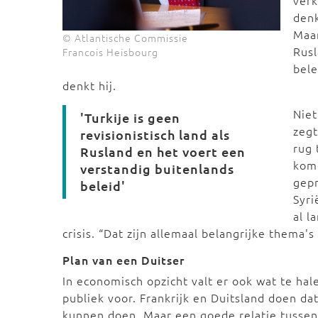
verk
denk
Maar
© Atlantische Commissie
Rusl
Francois Heisbourg
bele
denkt hij.
Niet
'Turkije is geen
zegt
revisionistisch land als
rug 
Rusland en het voert een
kome
verstandig buitenlands
gepr
beleid'
Syri
al l
crisis. “Dat zijn allemaal belangrijke thema's 
Plan van een Duitser
In economisch opzicht valt er ook wat te hal
publiek voor. Frankrijk en Duitsland doen da
kunnen doen. Maar een goede relatie tussen 