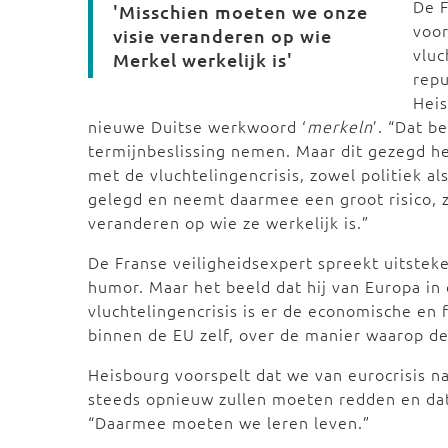
De F
'Misschien moeten we onze
voo
visie veranderen op wie
vluc
Merkel werkelijk is'
repu
Heis
nieuwe Duitse werkwoord ‘
merkeln
’. “Dat b
termijnbeslissing nemen. Maar dit gezegd h
met de vluchtelingencrisis, zowel politiek al
gelegd en neemt daarmee een groot risico, 
veranderen op wie ze werkelijk is.”
De Franse veiligheidsexpert spreekt uitstek
humor. Maar het beeld dat hij van Europa in c
vluchtelingencrisis is er de economische en fi
binnen de EU zelf, over de manier waarop de
Heisbourg voorspelt dat we van eurocrisis na
steeds opnieuw zullen moeten redden en dat
“Daarmee moeten we leren leven.”