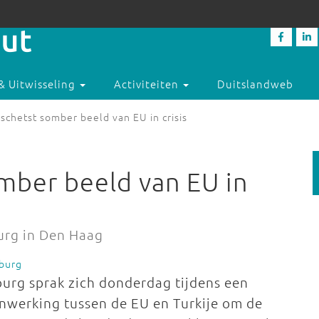
& Uitwisseling
Activiteiten
Duitslandweb
schetst somber beeld van EU in crisis
mber beeld van EU in
urg in Den Haag
burg
ourg sprak zich donderdag tijdens een
nwerking tussen de EU en Turkije om de