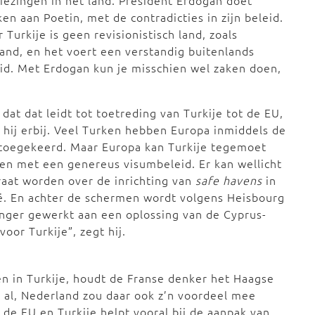
iezingen in het land. President Erdogan doet
en aan Poetin, met de contradicties in zijn beleid.
 Turkije is geen revisionistisch land, zoals
and, en het voert een verstandig buitenlands
id. Met Erdogan kun je misschien wel zaken doen,
 dat dat leidt tot toetreding van Turkije tot de EU,
 hij erbij. Veel Turken hebben Europa inmiddels de
toegekeerd. Maar Europa kan Turkije tegemoet
n met een genereus visumbeleid. Er kan wellicht
aat worden over de inrichting van
safe havens
in
ë. En achter de schermen wordt volgens Heisbourg
anger gewerkt aan een oplossing van de Cyprus-
voor Turkije”, zegt hij.
en in Turkije, houdt de Franse denker het Haagse
t al, Nederland zou daar ook z’n voordeel mee
de EU en Turkije helpt vooral bij de aanpak van