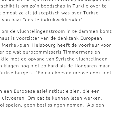
schikt is om zo’n boodschap in Turkije over te
t omdat ze altijd sceptisch was over Turkse
 van haar “des te indrukwekkender”.
n om de vluchtelingenstroom in te dammen komt
Knaus is voorzitter van de denktank European
 ‘t Merkel-plan, Heisbourg heeft de voorkeur voor
er op wat eurocommissaris Timmermans en
kije met de opvang van Syrische vluchtelingen -
en klagen nog niet zo hard als de Hongaren maar
or Turkse burgers. “En dan hoeven mensen ook niet
 een Europese asielinstitutie zien, die een
 uitvoeren. Om dat te kunnen laten werken,
ol spelen, geen beslissingen nemen. “Als een
”