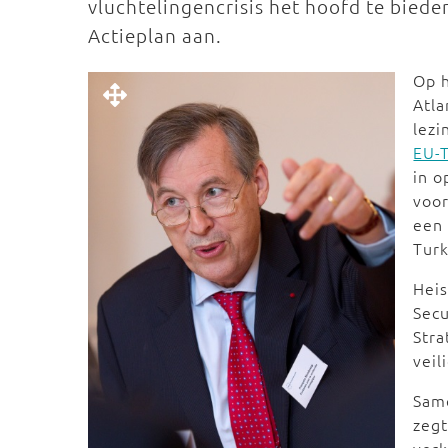
vluchtelingencrisis het hoofd te biede
Actieplan aan.
Op 
Atla
lezi
EU-T
in o
voor
een
Turk
Heis
Secu
Stra
veil
Same
zegt