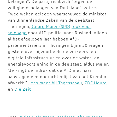
belangen". De partij richt zich "tegen de
veiligheidsbelangen van Duitsland", zei ze.
Twee weken geleden waarschuwde de minister
van Binnenlandse Zaken van de deelstaat
Thüringen,
Georg Maier (SPD), ook voor
spionage
door AfD-politici voor Rusland. Alleen
al het afgelopen jaar hebben AfD-
parlementariërs in Thüringen bijna 50 vragen
gesteld over bijvoorbeeld de verkeers- en
digitale infrastructuur en over de water- en
energievoorziening in de deelstaat, aldus Maier.
"Je krijgt de indruk dat de AfD met haar
aanvragen een opdrachtenlijst van het Kremlin
afwerkt."
Lees meer bij Tagesschau
,
ZDF Heute
en
Die Zeit
Tags:
Rusland
,
Thüringen
,
Bondsdag
,
AfD
,
spionage
,