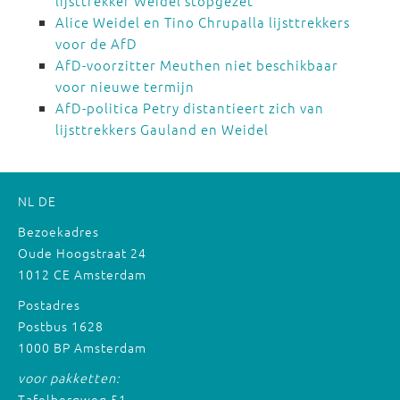
lijsttrekker Weidel stopgezet
Alice Weidel en Tino Chrupalla lijsttrekkers
voor de AfD
AfD-voorzitter Meuthen niet beschikbaar
voor nieuwe termijn
AfD-politica Petry distantieert zich van
lijsttrekkers Gauland en Weidel
NL
DE
Bezoekadres
Oude Hoogstraat 24
1012 CE Amsterdam
Postadres
Postbus 1628
1000 BP Amsterdam
voor pakketten:
Tafelbergweg 51