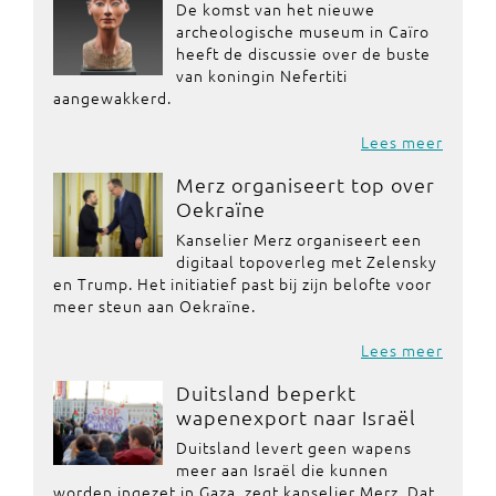
De komst van het nieuwe
archeologische museum in Caïro
heeft de discussie over de buste
van koningin Nefertiti
aangewakkerd.
Lees meer
Merz organiseert top over
Oekraïne
Kanselier Merz organiseert een
digitaal topoverleg met Zelensky
en Trump. Het initiatief past bij zijn belofte voor
meer steun aan Oekraïne.
Lees meer
Duitsland beperkt
wapenexport naar Israël
Duitsland levert geen wapens
meer aan Israël die kunnen
worden ingezet in Gaza, zegt kanselier Merz. Dat