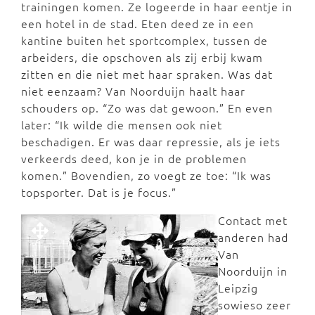
trainingen komen. Ze logeerde in haar eentje in
een hotel in de stad. Eten deed ze in een
kantine buiten het sportcomplex, tussen de
arbeiders, die opschoven als zij erbij kwam
zitten en die niet met haar spraken. Was dat
niet eenzaam? Van Noorduijn haalt haar
schouders op. “Zo was dat gewoon.” En even
later: “Ik wilde die mensen ook niet
beschadigen. Er was daar repressie, als je iets
verkeerds deed, kon je in de problemen
komen.” Bovendien, zo voegt ze toe: “Ik was
topsporter. Dat is je focus.”
Contact met
anderen had
Van
Noorduijn in
Leipzig
sowieso zeer