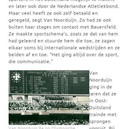
en later ook door de Nederlandse Atletiekbond.
Maar veel heeft ze ook zelf betaald en
geregeld, zegt Van Noorduijn. Zo had ze ook
buiten haar stages om contact met Bauersfeld.
Ze maakte sportschema’s, zoals ze dat van hem
had geleerd en stuurde hem die toe, ze zagen
elkaar soms bij internationale wedstrijden en ze
belden af en toe. “Het ging altijd over de sport,
die communicatie."
Van
Noorduijn
ging in de
jaren dat ze
in Oost-
Duitsland
trainde met
sprongen
vooruit. Bij
Van Noorduijn 8e op Olympische