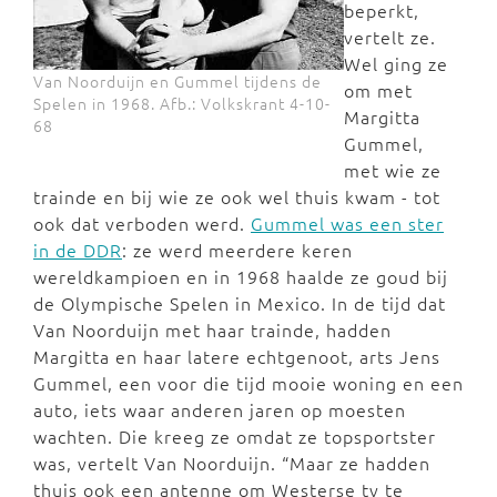
beperkt,
vertelt ze.
Wel ging ze
Van Noorduijn en Gummel tijdens de
om met
Spelen in 1968. Afb.: Volkskrant 4-10-
Margitta
68
Gummel,
met wie ze
trainde en bij wie ze ook wel thuis kwam - tot
ook dat verboden werd.
Gummel was een ster
in de DDR
: ze werd meerdere keren
wereldkampioen en in 1968 haalde ze goud bij
de Olympische Spelen in Mexico. In de tijd dat
Van Noorduijn met haar trainde, hadden
Margitta en haar latere echtgenoot, arts Jens
Gummel, een voor die tijd mooie woning en een
auto, iets waar anderen jaren op moesten
wachten. Die kreeg ze omdat ze topsportster
was, vertelt Van Noorduijn. “Maar ze hadden
thuis ook een antenne om Westerse tv te