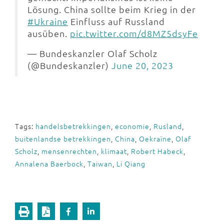
Lösung. China sollte beim Krieg in der
#Ukraine
Einfluss auf Russland
ausüben.
pic.twitter.com/d8MZ5dsyFe
— Bundeskanzler Olaf Scholz
(@Bundeskanzler)
June 20, 2023
Tags:
handelsbetrekkingen
,
economie
,
Rusland
,
buitenlandse betrekkingen
,
China
,
Oekraïne
,
Olaf
Scholz
,
mensenrechten
,
klimaat
,
Robert Habeck
,
Annalena Baerbock
,
Taiwan
,
Li Qiang