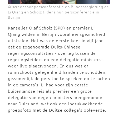
© screenshot persconferentie op Bundesregierung.de
Li Qiang en Scholz tijdens hun persconferentie in
Berlijn
Kanselier Olaf Scholz (SPD) en premier Li
Qiang wilden in Berlijn vooral eensgezindheid
uitstralen. Het was de eerste keer in vijf jaar
dat de zogenoemde Duits-Chinese
regeringsconsultaties - overleg tussen de
regeringsleiders en een delegatie ministers -
weer live plaatsvonden. En dus was er
ruimschoots gelegenheid handen te schudden,
gezamenlijk de pers toe te spreken en te lachen
in de camera's. Li had voor zijn eerste
buitenlandse reis als premier een grote
delegatie van negen ministers meegenomen
naar Duitsland, wat ook een indrukwekkende
groepsfoto met de Duitse collega's opleverde.