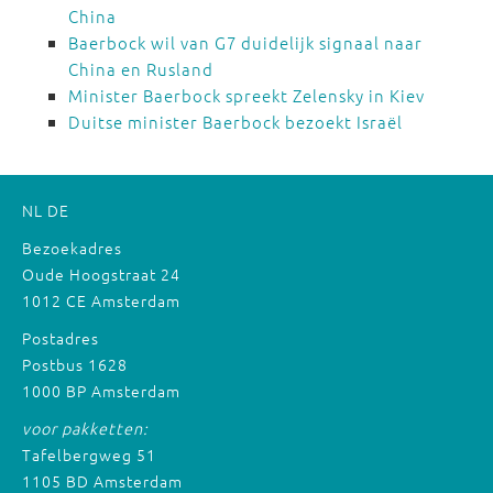
China
Baerbock wil van G7 duidelijk signaal naar
China en Rusland
Minister Baerbock spreekt Zelensky in Kiev
Duitse minister Baerbock bezoekt Israël
NL
DE
Bezoekadres
Oude Hoogstraat 24
1012 CE Amsterdam
Postadres
Postbus 1628
1000 BP Amsterdam
voor pakketten:
Tafelbergweg 51
1105 BD Amsterdam