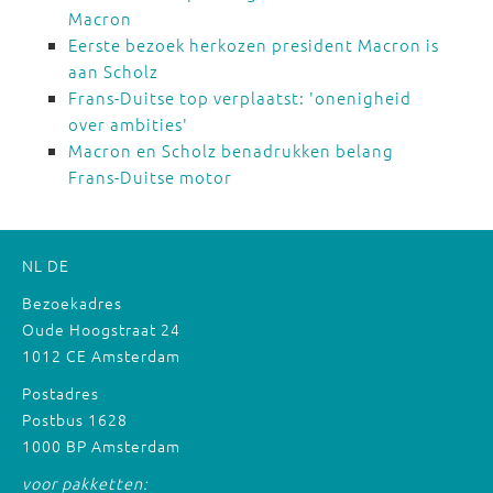
Macron
Eerste bezoek herkozen president Macron is
aan Scholz
Frans-Duitse top verplaatst: 'onenigheid
over ambities'
Macron en Scholz benadrukken belang
Frans-Duitse motor
NL
DE
Bezoekadres
Oude Hoogstraat 24
1012 CE Amsterdam
Postadres
Postbus 1628
1000 BP Amsterdam
voor pakketten: