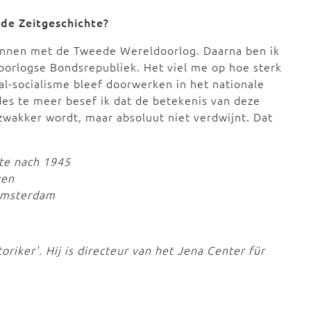
 de Zeitgeschichte?
egonnen met de Tweede Wereldoorlog. Daarna ben ik
oorlogse Bondsrepubliek. Het viel me op hoe sterk
al-socialisme bleef doorwerken in het nationale
des te meer besef ik dat de betekenis van deze
zwakker wordt, maar absoluut niet verdwijnt. Dat
hte nach 1945
ven
 Amsterdam
riker'. Hij is directeur van het Jena Center für