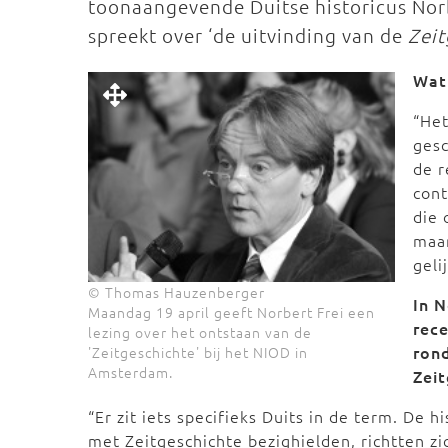
toonaangevende Duitse historicus Norb
spreekt over ‘de uitvinding van de
Zeit
Wat 
“Het
gesc
de r
cont
die 
maa
geli
© Thomas Hauzenberger
In N
Maandag 19 april geeft Norbert Frei een
rec
lezing over het ontstaan van de
ron
'Zeitgeschichte' bij het NIOD in
Amsterdam.
Zeit
“Er zit iets specifieks Duits in de term. De h
met Zeitgeschichte bezighielden, richtten z