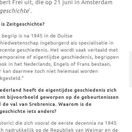
ert Frei uit, die op 21 juni in Amsterdam
geschichte
’.
is Zeitgeschichte?
 begrip is na 1945 in de Duitse
hiedwetenschap ingeburgerd als specialisatie in
ecente geschiedenis. Het wordt vaak vertaald met
emporaine of eigentijdse geschiedenis, begrippen
ook in het Nederlands, Engels of Frans bestaan,
r kan daarmee toch niet helemaal worden
jkgesteld.”
ederland heeft de eigentijdse geschiedenis zich
ent bijvoorbeeld geworpen op de gebeurtenissen
d de val van Srebrenica. Waarom is de
geschichte iets anders?
istorici die zich vooral de eerste decennia na 1945
ich nadrukkelijk op de Republiek van Weimar en de