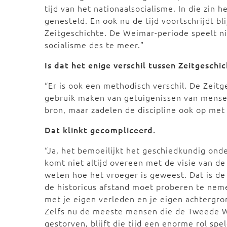
tijd van het nationaalsocialisme. In die zin 
genesteld. En ook nu de tijd voortschrijdt bli
Zeitgeschichte. De Weimar-periode speelt ni
socialisme des te meer.”
Is dat het enige verschil tussen Zeitgeschi
“Er is ook een methodisch verschil. De Zeit
gebruik maken van getuigenissen van mensen 
bron, maar zadelen de discipline ook op met 
Dat klinkt gecompliceerd.
“Ja, het bemoeilijkt het geschiedkundig ond
komt niet altijd overeen met de visie van d
weten hoe het vroeger is geweest. Dat is de
de historicus afstand moet proberen te neme
met je eigen verleden en je eigen achtergro
Zelfs nu de meeste mensen die de Tweede W
gestorven, blijft die tijd een enorme rol sp