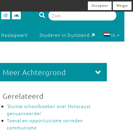
Accepteer
Weiger
Naslagwerk
Studeren in Duitsland
NL
Meer Achtergrond
Gerelateerd
‘Duitse schoolboeken over Holocaust
genuanceerder’
Toeval en opportunisme vormden
communisme