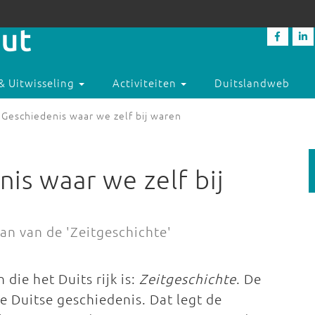
& Uitwisseling
Activiteiten
Duitslandweb
 Geschiedenis waar we zelf bij waren
is waar we zelf bij
aan van de 'Zeitgeschichte'
die het Duits rijk is:
Zeitgeschichte
. De
e Duitse geschiedenis. Dat legt de