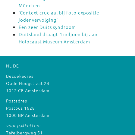
München
‘Context cruciaal bij foto-expositie
jodenvervolging’
Een zeer Duits syndroom
Duitsland draagt 4 miljoen bij aan
Holocaust Museum Amsterdam
NL
DE
Bezoekadres
Oude Hoogstraat 24
1012 CE Amsterdam
Postadres
Postbus 1628
1000 BP Amsterdam
voor pakketten:
Tafelbergweg 51