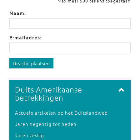
Maximaal 500 tekens toegestaan
Naam:
E-mailadres:
Reactie plaatsen
Duits Amerikaanse
betrekkingen
Actuele artikelen op het Duitslandweb
Jaren negentig tot heden
Jaren zestig