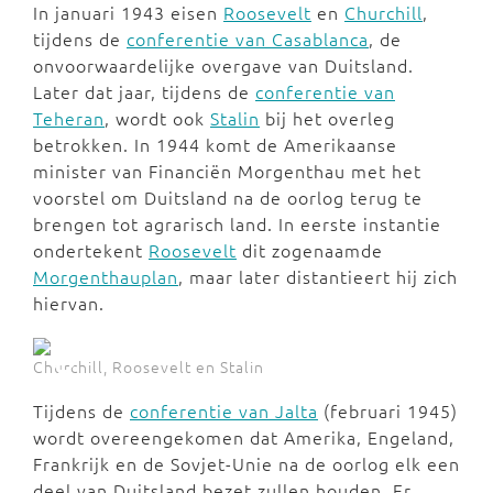
In januari 1943 eisen
Roosevelt
en
Churchill
,
tijdens de
conferentie van Casablanca
, de
onvoorwaardelijke overgave van Duitsland.
Later dat jaar, tijdens de
conferentie van
Teheran
, wordt ook
Stalin
bij het overleg
betrokken. In 1944 komt de Amerikaanse
minister van Financiën Morgenthau met het
voorstel om Duitsland na de oorlog terug te
brengen tot agrarisch land. In eerste instantie
ondertekent
Roosevelt
dit zogenaamde
Morgenthauplan
, maar later distantieert hij zich
hiervan.
Churchill, Roosevelt en Stalin
Tijdens de
conferentie van Jalta
(februari 1945)
wordt overeengekomen dat Amerika, Engeland,
Frankrijk en de Sovjet-Unie na de oorlog elk een
deel van Duitsland bezet zullen houden. Er