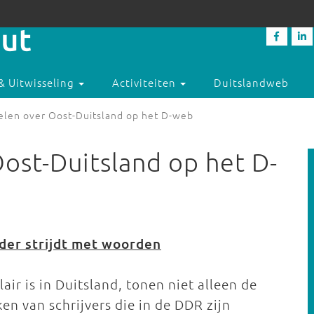
& Uitwisseling
Activiteiten
Duitslandweb
elen over Oost-Duitsland op het D-web
Oost-Duitsland op het D-
öder strijdt met woorden
r is in Duitsland, tonen niet alleen de
n van schrijvers die in de DDR zijn