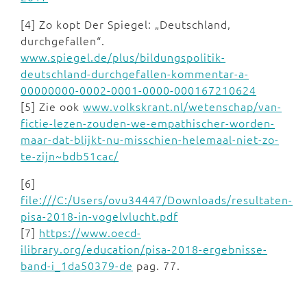
[4] Zo kopt Der Spiegel: „Deutschland,
durchgefallen“.
www.spiegel.de/plus/bildungspolitik-
deutschland-durchgefallen-kommentar-a-
00000000-0002-0001-0000-000167210624
[5] Zie ook
www.volkskrant.nl/wetenschap/van-
fictie-lezen-zouden-we-empathischer-worden-
maar-dat-blijkt-nu-misschien-helemaal-niet-zo-
te-zijn~bdb51cac/
[6]
file:///C:/Users/ovu34447/Downloads/resultaten-
pisa-2018-in-vogelvlucht.pdf
[7]
https://www.oecd-
ilibrary.org/education/pisa-2018-ergebnisse-
band-i_1da50379-de
pag. 77.