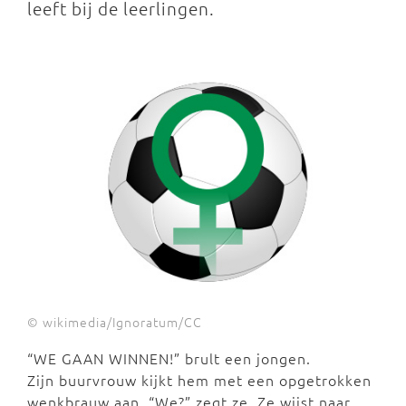
leeft bij de leerlingen.
© wikimedia/Ignoratum/CC
“WE GAAN WINNEN!” brult een jongen.
Zijn buurvrouw kijkt hem met een opgetrokken
wenkbrauw aan. “We?” zegt ze. Ze wijst naar