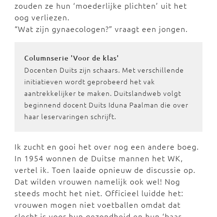
zouden ze hun ‘moederlijke plichten’ uit het
oog verliezen.
“Wat zijn gynaecologen?” vraagt een jongen.
Columnserie 'Voor de klas'
Docenten Duits zijn schaars. Met verschillende
initiatieven wordt geprobeerd het vak
aantrekkelijker te maken. Duitslandweb volgt
beginnend docent Duits Iduna Paalman die over
haar leservaringen schrijft.
Ik zucht en gooi het over nog een andere boeg.
In 1954 wonnen de Duitse mannen het WK,
vertel ik. Toen laaide opnieuw de discussie op.
Dat wilden vrouwen namelijk ook wel! Nog
steeds mocht het niet. Officieel luidde het:
vrouwen mogen niet voetballen omdat dat
slecht is voor hun gezondheid en hun ‘baar-