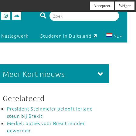
Accepteer
Weiger
Naslagwerk
Studeren in Duitsland
NL
Meer Kort nieuws
Gerelateerd
President Steinmeier belooft Ierland
steun bij Brexit
Merkel: opties voor Brexit minder
geworden