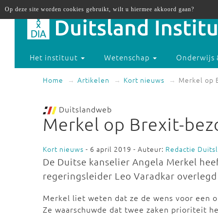
Op deze site worden cookies gebruikt, wilt u hiermee akkoord gaan?
Het instituut
Wetenschap
Onderwijs 
Home
Artikelen
Kort nieuws
Merkel op B
Duitslandweb
Merkel op Brexit-bezo
Kort nieuws
- 6 april 2019 - Auteur:
Redactie Duit
De Duitse kanselier Angela Merkel hee
regeringsleider Leo Varadkar overlegd
Merkel liet weten dat ze de wens voor een o
Ze waarschuwde dat twee zaken prioriteit h