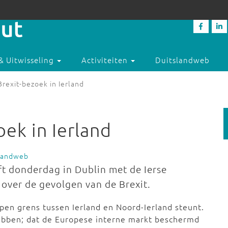
& Uitwisseling
Activiteiten
Duitslandweb
rexit-bezoek in Ierland
ek in Ierland
slandweb
ft donderdag in Dublin met de Ierse
 over de gevolgen van de Brexit.
pen grens tussen Ierland en Noord-Ierland steunt.
ebben; dat de Europese interne markt beschermd