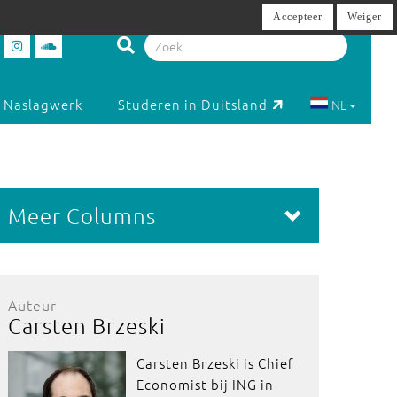
Accepteer
Weiger
Naslagwerk
Studeren in Duitsland
NL
Meer Columns
Auteur
Carsten Brzeski
Carsten Brzeski is Chief
Economist bij ING in