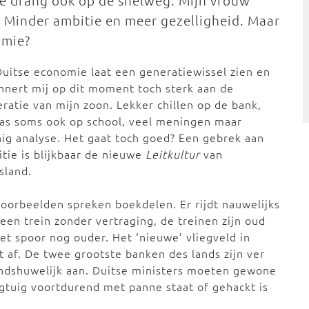
die drang ook op de snelweg. Mijn vrouw
. Minder ambitie en meer gezelligheid. Maar
omie?
uitse economie laat een generatiewissel zien en
nnert mij op dit moment toch sterk aan de
ratie van mijn zoon. Lekker chillen op de bank,
as soms ook op school, veel meningen maar
ig analyse. Het gaat toch goed? Een gebrek aan
tie is blijkbaar de nieuwe
Leitkultur
van
sland.
oorbeelden spreken boekdelen. Er rijdt nauwelijks
een trein zonder vertraging, de treinen zijn oud
et spoor nog ouder. Het ‘nieuwe’ vliegveld in
t af. De twee grootste banken des lands zijn ver
ndshuwelijk aan. Duitse ministers moeten gewone
gtuig voortdurend met panne staat of gehackt is