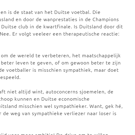
n is de staat van het Duitse voetbal. Die
usland en door de wanprestaties in de Champions
uitse club in de kwartfinale. Is Duitsland door dit
 Nee. Er volgt veeleer een therapeutische reactie:
e om de wereld te verbeteren, het maatschappelijk
beter leven te geven, of om gewoon beter te zijn
de voetballer is misschien sympathiek, maar doet
gespeeld.
ft niet altijd wint, autoconcerns sjoemelen, de
othoop kunnen en Duitse economische
itsland misschien wel sympathieker. Want, gek hé,
 de weg van sympathieke verliezer naar loser is
 tijd voor meer ambitie! De drive om te willen