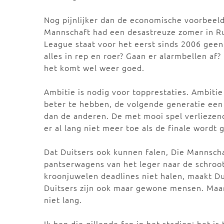
Nog pijnlijker dan de economische voorbeelde
Mannschaft had een desastreuze zomer in R
League staat voor het eerst sinds 2006 geen D
alles in rep en roer? Gaan er alarmbellen af?
het komt wel weer goed.
Ambitie is nodig voor topprestaties. Ambiti
beter te hebben, de volgende generatie een 
dan de anderen. De met mooi spel verliezen
er al lang niet meer toe als de finale wordt 
Dat Duitsers ook kunnen falen, Die Mannscha
pantserwagens van het leger naar de schro
kroonjuwelen deadlines niet halen, maakt Du
Duitsers zijn ook maar gewone mensen. Maar
niet lang.
Ik ben die gillende fan in het stadion: het is