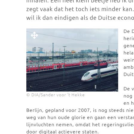
inhalen. Een heel klein beetje heb ik 
zegt vaak dat het toch iets minder kan
wil ik dan eindigen als de Duitse econ
De D
heri
gene
hela
wein
ambi
Duit
De v
© DIA/Sander voor 't Hekke
nog 
en h
Berlijn, gepland voor 2007, is nog steeds nie
weg van hun oude glorie en gaan een versta
lijnvluchten nemen, omdat het regeringsvlie
door digitaal actievere staten.