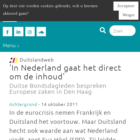
Op deze site worden cookies gebruikt, wilt u hiermee
Accepteer
akkoord gaan?
Weiger
Menu ↓
Duitslandweb
'In Nederland gaat het direct
om de inhoud'
Duitse Bondsdagleden bespreken
Europese zaken in Den Haag
Achtergrond
- 14 oktober 2011
In de eurocrisis nemen Frankrijk en
Duitsland het voortouw. Maar Duitsland
hecht ook waarde aan wat Nederland
vindt, zegt Eva Högl (SPD). Zij leidde