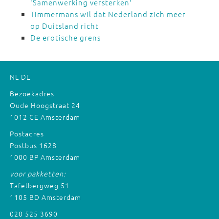
'Samenwerking versterken'
Timmermans wil dat Nederland zich meer
op Duitsland richt
De erotische grens
NL
DE
Bezoekadres
Oude Hoogstraat 24
1012 CE Amsterdam
Postadres
Postbus 1628
1000 BP Amsterdam
voor pakketten:
Tafelbergweg 51
1105 BD Amsterdam
020 525 3690