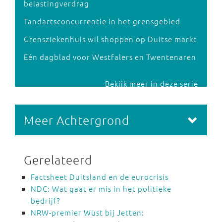
belastingverdrag
Tandartsconcurrentie in het grensgebied
Grensziekenhuis wil shoppen op Duitse markt
Eén dagblad voor Westfalers en Twentenaren
Bekijk meer in deze serie
Meer Achtergrond
Gerelateerd
Factsheet Duitsland en de eurocrisis
NDC: Wat gaat er mis in het politieke
bedrijf?
NRW-premier Wüst bij Jetten: