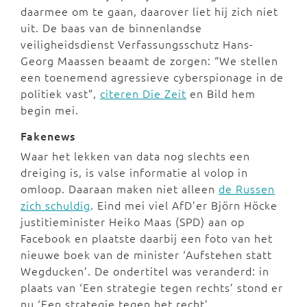
daarmee om te gaan, daarover liet hij zich niet
uit. De baas van de binnenlandse
veiligheidsdienst Verfassungsschutz Hans-
Georg Maassen beaamt de zorgen: “We stellen
een toenemend agressieve cyberspionage in de
politiek vast”,
citeren Die Zeit
en Bild hem
begin mei.
Fakenews
Waar het lekken van data nog slechts een
dreiging is, is valse informatie al volop in
omloop. Daaraan maken niet alleen
de Russen
zich schuldig
. Eind mei viel AfD’er Björn Höcke
justitieminister Heiko Maas (SPD) aan op
Facebook en plaatste daarbij een foto van het
nieuwe boek van de minister ‘Aufstehen statt
Wegducken’. De ondertitel was veranderd: in
plaats van ‘Een strategie tegen rechts’ stond er
nu ‘Een strategie tegen het recht’.