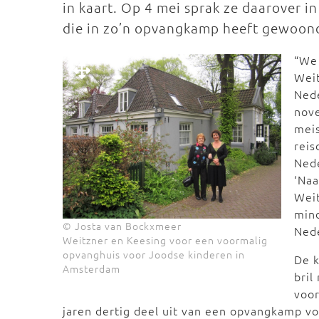
in kaart. Op 4 mei sprak ze daarover 
die in zo’n opvangkamp heeft gewoon
“We 
Weit
Ned
nove
meis
reis
Nede
‘Naa
Wei
mind
© Josta van Bockxmeer
Ned
Weitzner en Keesing voor een voormalig
opvanghuis voor Joodse kinderen in
De k
Amsterdam
bril
voor
jaren dertig deel uit van een opvangkamp vo