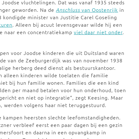
 Joodse vluchtelingen. Dat was vanaf 1935 steeds
enger geworden. Na de
Anschluss
van Oostenrijk
in
 kondigde minister van Justitie Carel Goseling
sturen
. Alleen bij acuut levensgevaar wilde hij een
ie naar een concentratiekamp
viel daar niet onder
.
pen voor Joodse kinderen die uit Duitsland waren
inde van de Zeeburgerdijk was van november 1938
lige herberg deed dienst als bestuurskantoor.
 alleen kinderen wilde toelaten die familie
et bij hun familie wonen. Families die een kind
ulden per maand betalen voor hun onderhoud, toen
ericht en niet op integratie”, zegt Keesing. Maar
, werden volgens haar niet teruggestuurd.
de kampen heersten slechte leefomstandigheden.
zner verbleef eerst een paar dagen bij een gezin
mersfoort en daarna in een opvangkamp in