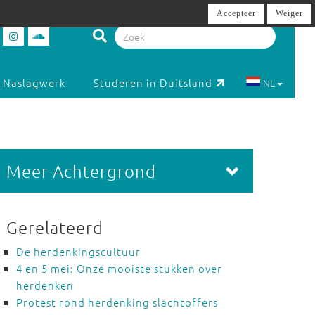
Accepteer
Weiger
Naslagwerk
Studeren in Duitsland
NL
Meer Achtergrond
Gerelateerd
De herdenkingscultuur
4 en 5 mei: Onze mooiste stukken over
herdenken
Protest rond herdenking slachtoffers