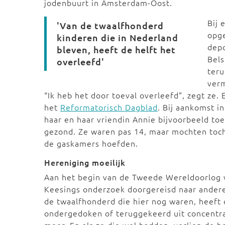
jodenbuurt in Amsterdam-Oost.
Bij 
'Van de twaalfhonderd
opge
kinderen die in Nederland
depo
bleven, heeft de helft het
Bels
overleefd'
teru
verm
“Ik heb het door toeval overleefd”, zegt ze.
het
Reformatorisch Dagblad
. Bij aankomst i
haar en haar vriendin Annie bijvoorbeeld to
gezond. Ze waren pas 14, maar mochten toch 
de gaskamers hoefden.
Hereniging moeilijk
Aan het begin van de Tweede Wereldoorlog 
Keesings onderzoek doorgereisd naar andere 
de twaalfhonderd die hier nog waren, heeft d
ondergedoken of teruggekeerd uit concentr