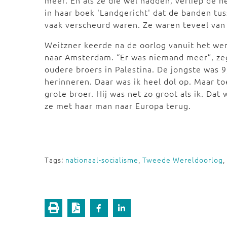
meer. En als ze die wel hadden, verliep de h
in haar boek 'Landgericht' dat de banden t
vaak verscheurd waren. Ze waren teveel van
Weitzner keerde na de oorlog vanuit het wer
naar Amsterdam. “Er was niemand meer”, zegt
oudere broers in Palestina. De jongste was 9,
herinneren. Daar was ik heel dol op. Maar to
grote broer. Hij was net zo groot als ik. Dat
ze met haar man naar Europa terug.
Tags:
nationaal-socialisme
,
Tweede Wereldoorlog
,