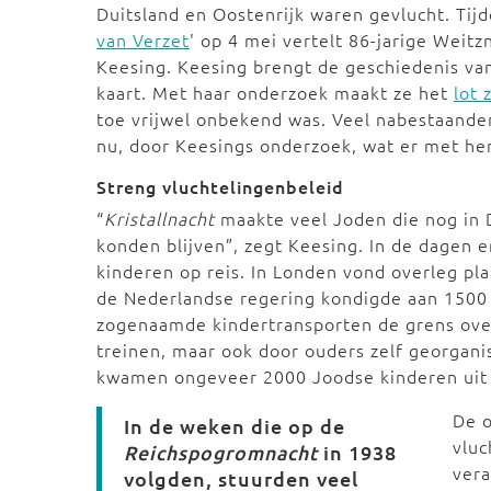
Duitsland en Oostenrijk waren gevlucht. Tij
van Verzet
' op 4 mei vertelt 86-jarige Weit
Keesing. Keesing brengt de geschiedenis va
kaart. Met haar onderzoek maakt ze het
lot 
toe vrijwel onbekend was. Veel nabestaande
nu, door Keesings onderzoek, wat er met he
Streng vluchtelingenbeleid
“
Kristallnacht
maakte veel Joden die nog in D
konden blijven”, zegt Keesing. In de dagen 
kinderen op reis. In Londen vond overleg pl
de Nederlandse regering kondigde aan 1500
zogenaamde kindertransporten de grens ove
treinen, maar ook door ouders zelf georganis
kwamen ongeveer 2000 Joodse kinderen uit D
De 
In de weken die op de
vluc
Reichspogromnacht
in 1938
vera
volgden, stuurden veel