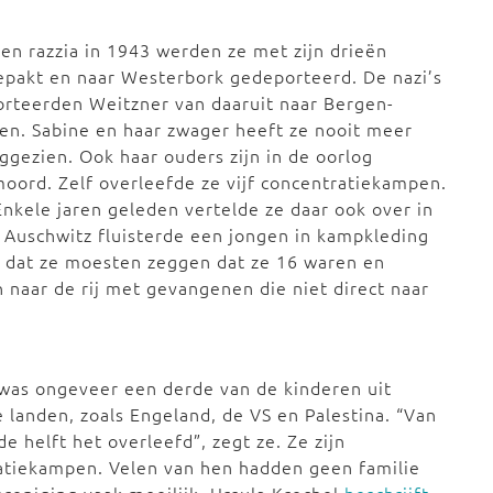
een razzia in 1943 werden ze met zijn drieën
pakt en naar Westerbork gedeporteerd. De nazi’s
rteerden Weitzner van daaruit naar Bergen-
en. Sabine en haar zwager heeft ze nooit meer
ggezien. Ook haar ouders zijn in de oorlog
oord. Zelf overleefde ze vijf concentratiekampen.
 Enkele jaren geleden vertelde ze daar ook over in
n Auschwitz fluisterde een jongen in kampkleding
e dat ze moesten zeggen dat ze 16 waren en
naar de rij met gevangenen die niet direct naar
was ongeveer een derde van de kinderen uit
landen, zoals Engeland, de VS en Palestina. “Van
e helft het overleefd”, zegt ze. Ze zijn
atiekampen. Velen van hen hadden geen familie