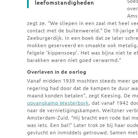
Soes
leefomstandigheden
over
Amst
zegt ze. “We sliepen in een zaal met heel v
contact met de buitenwereld.” De 10-jarige 
Zeeburgerdijk. In een boek dat ze later schr
mokken geserveerd en smaakte ook metalig. W
felgele ‘kippensoep’. Het was bijna niet te 
barakken waren niet goed verwarmd.”
Overleven in de oorlog
Vanaf midden 1939 mochten steeds meer gev
regering had door dat de kampen te duur wa
maand konden betalen”, zegt Keesing. De me
opvangkamp Westerbork
, dat vanaf 1942 do
naar de vernietigingskampen. Weitzner verb
Amsterdam-Zuid. “Hij bracht een rode bal mee
was iets. Een bal!” Later trok ze bij haar ou
gevlucht en inmiddels getrouwd. Samen met 