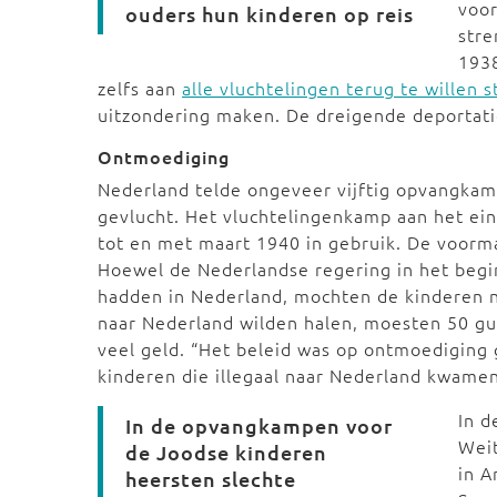
voor
ouders hun kinderen op reis
str
1938
zelfs aan
alle vluchtelingen terug te willen 
uitzondering maken. De dreigende deportat
Ontmoediging
Nederland telde ongeveer vijftig opvangkam
gevlucht. Het vluchtelingenkamp aan het e
tot en met maart 1940 in gebruik. De voorma
Hoewel de Nederlandse regering in het begin
hadden in Nederland, mochten de kinderen ni
naar Nederland wilden halen, moesten 50 g
veel geld. “Het beleid was op ontmoediging g
kinderen die illegaal naar Nederland kwamen
In 
In de opvangkampen voor
Weit
de Joodse kinderen
in A
heersten slechte