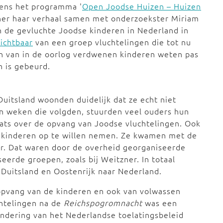
dens het programma '
Open Joodse Huizen – Huizen
zner haar verhaal samen met onderzoekster Miriam
n de gevluchte Joodse kinderen in Nederland in
zichtbaar
van een groep vluchtelingen die tot nu
n van in de oorlog verdwenen kinderen weten pas
n is gebeurd.
uitsland woonden duidelijk dat ze echt niet
en weken die volgden, stuurden veel ouders hun
aats over de opvang van Joodse vluchtelingen. Ook
 kinderen op te willen nemen. Ze kwamen met de
r. Dat waren door de overheid georganiseerde
eerde groepen, zoals bij Weitzner. In totaal
uitsland en Oostenrijk naar Nederland.
opvang van de kinderen en ook van volwassen
htelingen na de
Reichspogromnacht
was een
ndering van het Nederlandse toelatingsbeleid