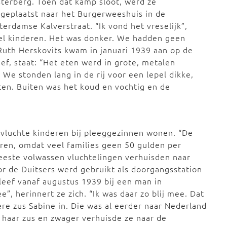
terberg. Toen dat kamp sloot, werd ze
geplaatst naar het Burgerweeshuis in de
erdamse Kalverstraat. “Ik vond het vreselijk”,
eel kinderen. Het was donker. We hadden geen
Ruth Herskovits kwam in januari 1939 aan op de
eef, staat: “Het eten werd in grote, metalen
e stonden lang in de rij voor een lepel dikke,
eten. Buiten was het koud en vochtig en de
luchte kinderen bij pleeggezinnen wonen. “De
ren, omdat veel families geen 50 gulden per
este volwassen vluchtelingen verhuisden naar
or de Duitsers werd gebruikt als doorgangsstation
leef vanaf augustus 1939 bij een man in
”, herinnert ze zich. “Ik was daar zo blij mee. Dat
dere zus Sabine in. Die was al eerder naar Nederland
haar zus en zwager verhuisde ze naar de