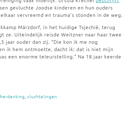
ereniging vaak moeilijk. Ursula Krechel
beschrijft
ussen gevluchte Joodse kinderen en hun ouders
 elkaar vervreemd en trauma’s stonden in de weg.
kkamp Märzdorf, in het huidige Tsjechië, terug
 ze. Uiteindelijk reisde Weitzner naar haar twee
5 jaar ouder dan zij. “Die kon ik me nog
en ik hem ontmoette, dacht ik: dat is niet mijn
 was een enorme teleurstelling.” Na 18 jaar keerde
herdenking
,
vluchtelingen