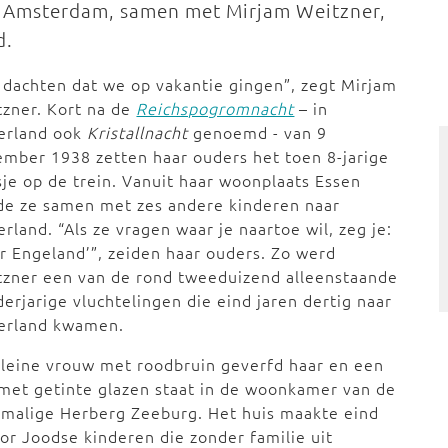
in Amsterdam, samen met Mirjam Weitzner,
d.
dachten dat we op vakantie gingen”, zegt Mirjam
zner. Kort na de
Reichspogromnacht
– in
erland ook
Kristallnacht
genoemd - van 9
mber 1938 zetten haar ouders het toen 8-jarige
je op de trein. Vanuit haar woonplaats Essen
de ze samen met zes andere kinderen naar
rland. “Als ze vragen waar je naartoe wil, zeg je:
r Engeland’”, zeiden haar ouders. Zo werd
tzner een van de rond tweeduizend alleenstaande
erjarige vluchtelingen die eind jaren dertig naar
erland kwamen.
leine vrouw met roodbruin geverfd haar en een
 met getinte glazen staat in de woonkamer van de
malige Herberg Zeeburg. Het huis maakte eind
or Joodse kinderen die zonder familie uit