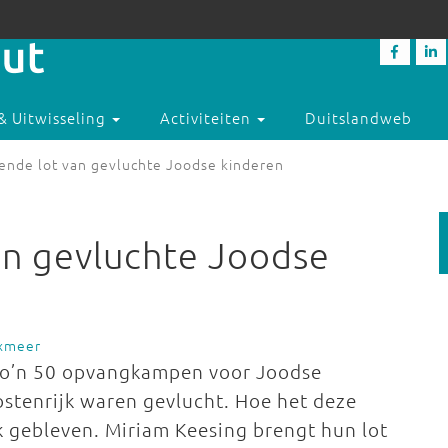
& Uitwisseling
Activiteiten
Duitslandweb
ende lot van gevluchte Joodse kinderen
an gevluchte Joodse
kxmeer
 zo’n 50 opvangkampen voor Joodse
ostenrijk waren gevlucht. Hoe het deze
jk gebleven. Miriam Keesing brengt hun lot