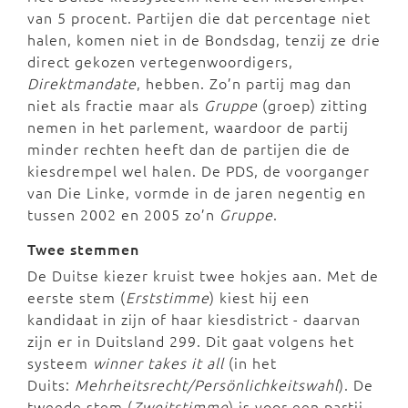
van 5 procent. Partijen die dat percentage niet
halen, komen niet in de Bondsdag, tenzij ze drie
direct gekozen vertegenwoordigers,
Direktmandate
, hebben. Zo’n partij mag dan
niet als fractie maar als
Gruppe
(groep) zitting
nemen in het parlement, waardoor de partij
minder rechten heeft dan de partijen die de
kiesdrempel wel halen. De PDS, de voorganger
van Die Linke, vormde in de jaren negentig en
tussen 2002 en 2005 zo’n
Gruppe
.
Twee stemmen
De Duitse kiezer kruist twee hokjes aan. Met de
eerste stem (
Erststimme
) kiest hij een
kandidaat in zijn of haar kiesdistrict - daarvan
zijn er in Duitsland 299. Dit gaat volgens het
systeem
winner takes it all
(in het
Duits:
Mehrheitsrecht/Persönlichkeitswahl
). De
tweede stem (
Zweitstimme
) is voor een partij