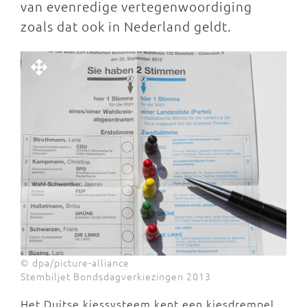
van evenredige vertegenwoordiging
zoals dat ook in Nederland geldt.
© dpa/picture-alliance
Stembiljet Bondsdagverkiezingen 2013
Het Duitse kiessysteem kent een kiesdrempel