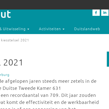
& Uitwisseling
Activiteiten
Duitslandweb
 kiesstelsel 2021
l 2021
erburg
de afgelopen jaren steeds meer zetels in de
de Duitse Tweede Kamer 631
 een recordaantal van 709. Dit jaar zouden
t komt de effectiviteit en de werkbaarheid