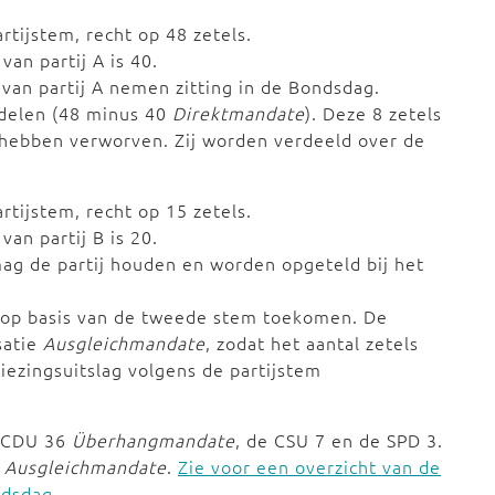
artijstem, recht op 48 zetels.
van partij A is 40.
van partij A nemen zitting in de Bondsdag.
erdelen (48 minus 40
Direktmandate
). Deze 8 zetels
hebben verworven. Zij worden verdeeld over de
artijstem, recht op 15 zetels.
van partij B is 20.
mag de partij houden en worden opgeteld bij het
r op basis van de tweede stem toekomen. De
satie
Ausgleichmandate
, zodat het aantal zetels
iezingsuitslag volgens de partijstem
e CDU 36
Überhangmandate
, de CSU 7 en de SPD 3.
5
Ausgleichmandate
.
Zie voor een overzicht van de
ndsdag