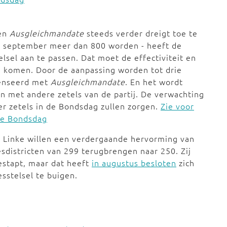
 en
Ausgleichmandate
steeds verder dreigt toe te
n september meer dan 800 worden - heeft de
elsel aan te passen. Dat moet de effectiviteit en
 komen. Door de aanpassing worden tot drie
enseerd met
Ausgleichmandate
. En het wordt
n met andere zetels van de partij. De verwachting
er zetels in de Bondsdag zullen zorgen.
Zie voor
de Bondsdag
e Linke willen een verdergaande hervorming van
iesdistricten van 299 terugbrengen naar 250. Zij
gestapt, maar dat heeft
in augustus besloten
zich
sstelsel te buigen.