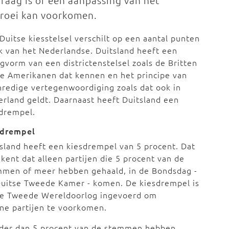
raag is of een aanpassing van het
 groei kan voorkomen.
Duitse kiesstelsel verschilt op een aantal punten
k van het Nederlandse. Duitsland heeft een
vorm van een districtenstelsel zoals de Britten
e Amerikanen dat kennen en het principe van
redige vertegenwoordiging zoals dat ook in
rland geldt. Daarnaast heeft Duitsland een
sdrempel.
sdrempel
sland heeft een kiesdrempel van 5 procent. Dat
kent dat alleen partijen die 5 procent van de
mmen of meer hebben gehaald, in de Bondsdag -
Duitse Tweede Kamer - komen. De kiesdrempel is
de Tweede Wereldoorlog ingevoerd om
ine partijen te voorkomen.
inder dan 5 procent van de stemmen hebben