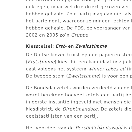
gekregen, maar wel drie direct gekozen ve
hebben gehaald. Zo’n partij mag dan niet als
het parlement, waardoor ze minder rechten h
hebben gehaald. De PDS, de voorganger van 
2002 en 2005 zo’n
Gruppe
.
Kiesstelsel:
Erst-
en
Zweitstimme
De Duitse kiezer kruist op een papieren ste
(
Erststimme
) kiest hij een kandidaat in zijn 
gaat volgens het systeem
winner takes all
(i
De tweede stem (
Zweitstimme
) is voor een p
De Bondsdagzetels worden verdeeld aan de
wordt berekend hoeveel zetels een partij h
in eerste instantie ingevuld met mensen die
kiesdistrict, de
Direktmandate
. De zetels di
deelstaatlijsten van een partij.
Het voordeel van de
Persönlichkeitswahl
is d