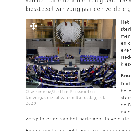
van het parlement niet ten goede. De v
kiesstelsel van vorig jaar een verdere
Het 
ster
meng
en d
even
Nede
kie
Kie
Duit
bete
© wikimedia/Steffen Prössdorf/cc
De vergaderzaal van de Bondsdag, feb.
ste
2020
de 
na 
versplintering van het parlement in vele kle
Een uitzondering geldt voor partijen die m