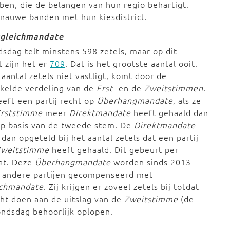
en, die de belangen van hun regio behartigt.
nauwe banden met hun kiesdistrict.
gleichmandate
sdag telt minstens 598 zetels, maar op dit
zijn het er
709
. Dat is het grootste aantal ooit.
 aantal zetels niet vastligt, komt door de
kelde verdeling van de
Erst
- en de
Zweitstimmen
.
eft een partij recht op
Überhangmandate
, als ze
Erststimme
meer
Direktmandate
heeft gehaald dan
op basis van de tweede stem. De
Direktmandate
dan opgeteld bij het aantal zetels dat een partij
Zweitstimme
heeft gehaald. Dit gebeurt per
at. Deze
Überhangmandate
worden sinds 2013
 andere partijen gecompenseerd met
ichmandate
. Zij krijgen er zoveel zetels bij totdat
ht doen aan de uitslag van de
Zweitstimme
(de
Bondsdag behoorlijk oplopen.