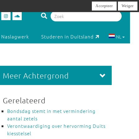
Accepteer
Weiger
Naslagwerk
Studeren in Duitsland
NL
Meer Achtergrond
Gerelateerd
Bondsdag stemt in met vermindering
aantal zetels
Verontwaardiging over hervorming Duits
kiesstelsel