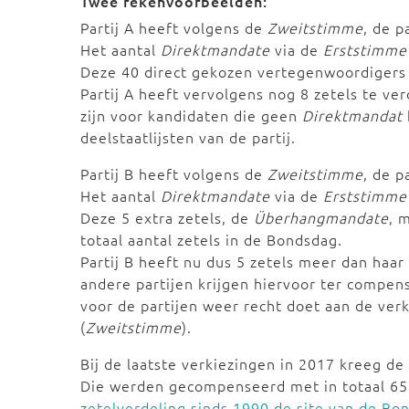
Twee rekenvoorbeelden:
Partij A heeft volgens de
Zweitstimme
, de p
Het aantal
Direktmandate
via de
Erststimme
Deze 40 direct gekozen vertegenwoordigers 
Partij A heeft vervolgens nog 8 zetels te v
zijn voor kandidaten die geen
Direktmandat
deelstaatlijsten van de partij.
Partij B heeft volgens de
Zweitstimme
, de p
Het aantal
Direktmandate
via de
Erststimme
Deze 5 extra zetels, de
Überhangmandate
, 
totaal aantal zetels in de Bondsdag.
Partij B heeft nu dus 5 zetels meer dan haa
andere partijen krijgen hiervoor ter compen
voor de partijen weer recht doet aan de verk
(
Zweitstimme
).
Bij de laatste verkiezingen in 2017 kreeg d
Die werden gecompenseerd met in totaal 6
zetelverdeling sinds 1990 de site van de Bo