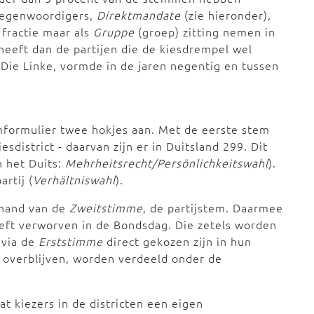
rtegenwoordigers,
Direktmandate
(zie hieronder),
 fractie maar als
Gruppe
(groep) zitting nemen in
eeft dan de partijen die de kiesdrempel wel
Die Linke, vormde in de jaren negentig en tussen
mformulier twee hokjes aan. Met de eerste stem
kiesdistrict - daarvan zijn er in Duitsland 299. Dit
n het Duits:
Mehrheitsrecht/Persönlichkeitswahl
).
artij (
Verhältniswahl
).
 hand van de
Zweitstimme
, de partijstem. Daarmee
eeft verworven in de Bondsdag. Die zetels worden
 via de
Erststimme
direct gekozen zijn in hun
e overblijven, worden verdeeld onder de
at kiezers in de districten een eigen