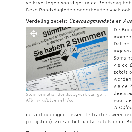
volksvertegenwoordiger in de Bondsdag hebb
Deze Bondsdagleden onderhouden vaak ook 
Verdeling zetels:
Überhangmandate
en
Aus
De Bond
moment 
Dat het
ingewik
Soms he
via de
zetels 
worden 
via de
deelsta
Stemformulier Bondsdagverkiezingen.
voor de
Afb.: wiki/Bluemel1/cc
Ausgle
de verhoudingen tussen de fracties weer rec
partijstem). Zo kan het aantal zetels in de 