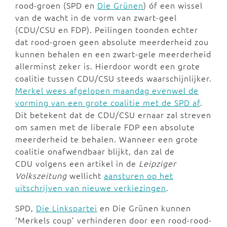
rood-groen (SPD en
Die Grünen
) óf een wissel
van de wacht in de vorm van zwart-geel
(CDU/CSU en FDP). Peilingen toonden echter
dat rood-groen geen absolute meerderheid zou
kunnen behalen en een zwart-gele meerderheid
allerminst zeker is. Hierdoor wordt een grote
coalitie tussen CDU/CSU steeds waarschijnlijker.
Merkel wees afgelopen maandag evenwel de
vorming van een grote coalitie met de SPD af
.
Dit betekent dat de CDU/CSU ernaar zal streven
om samen met de liberale FDP een absolute
meerderheid te behalen. Wanneer een grote
coalitie onafwendbaar blijkt, dan zal de
CDU volgens een artikel in de
Leipziger
Volkszeitung
wellicht
aansturen op het
uitschrijven van nieuwe verkiezingen
.
SPD,
Die Linkspartei
en Die Grünen kunnen
‘Merkels coup’ verhinderen door een rood-rood-