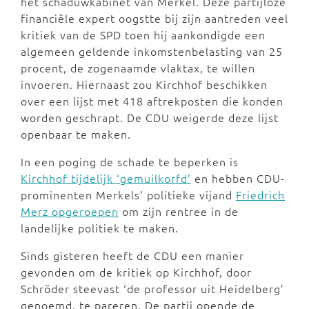
het schaduwkabinet van Merkel. Deze partijloze
financiële expert oogstte bij zijn aantreden veel
kritiek van de SPD toen hij aankondigde een
algemeen geldende inkomstenbelasting van 25
procent, de zogenaamde vlaktax, te willen
invoeren. Hiernaast zou Kirchhof beschikken
over een lijst met 418 aftrekposten die konden
worden geschrapt. De CDU weigerde deze lijst
openbaar te maken.
In een poging de schade te beperken is
Kirchhof tijdelijk ‘gemuilkorfd’
en hebben CDU-
prominenten Merkels’ politieke vijand
Friedrich
Merz opgeroepen
om zijn rentree in de
landelijke politiek te maken.
Sinds gisteren heeft de CDU een manier
gevonden om de kritiek op Kirchhof, door
Schröder steevast ‘de professor uit Heidelberg’
genoemd, te pareren. De partij opende de