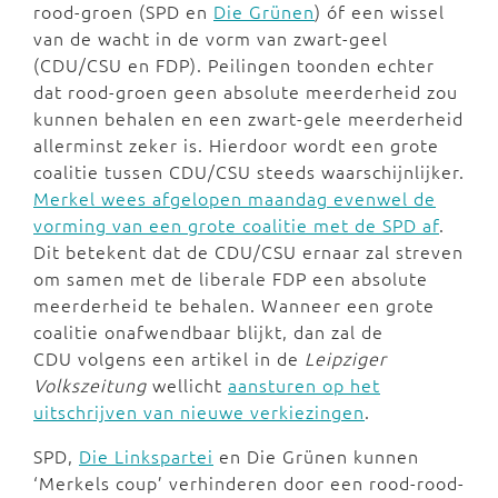
rood-groen (SPD en
Die Grünen
) óf een wissel
van de wacht in de vorm van zwart-geel
(CDU/CSU en FDP). Peilingen toonden echter
dat rood-groen geen absolute meerderheid zou
kunnen behalen en een zwart-gele meerderheid
allerminst zeker is. Hierdoor wordt een grote
coalitie tussen CDU/CSU steeds waarschijnlijker.
Merkel wees afgelopen maandag evenwel de
vorming van een grote coalitie met de SPD af
.
Dit betekent dat de CDU/CSU ernaar zal streven
om samen met de liberale FDP een absolute
meerderheid te behalen. Wanneer een grote
coalitie onafwendbaar blijkt, dan zal de
CDU volgens een artikel in de
Leipziger
Volkszeitung
wellicht
aansturen op het
uitschrijven van nieuwe verkiezingen
.
SPD,
Die Linkspartei
en Die Grünen kunnen
‘Merkels coup’ verhinderen door een rood-rood-