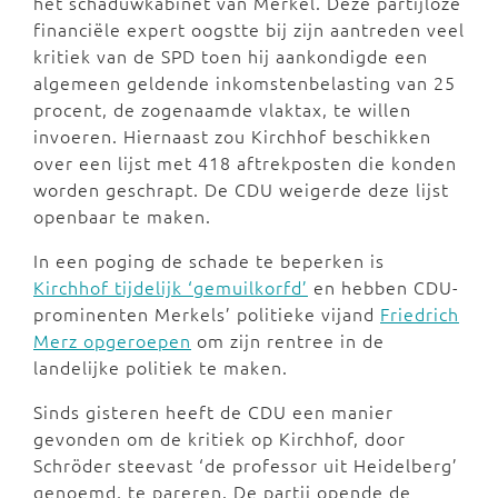
het schaduwkabinet van Merkel. Deze partijloze
financiële expert oogstte bij zijn aantreden veel
kritiek van de SPD toen hij aankondigde een
algemeen geldende inkomstenbelasting van 25
procent, de zogenaamde vlaktax, te willen
invoeren. Hiernaast zou Kirchhof beschikken
over een lijst met 418 aftrekposten die konden
worden geschrapt. De CDU weigerde deze lijst
openbaar te maken.
In een poging de schade te beperken is
Kirchhof tijdelijk ‘gemuilkorfd’
en hebben CDU-
prominenten Merkels’ politieke vijand
Friedrich
Merz opgeroepen
om zijn rentree in de
landelijke politiek te maken.
Sinds gisteren heeft de CDU een manier
gevonden om de kritiek op Kirchhof, door
Schröder steevast ‘de professor uit Heidelberg’
genoemd, te pareren. De partij opende de