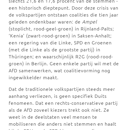
slechts 21,6 en 17,6 procent van de stemmen -
een historisch dieptepunt. Door deze crisis van
de volkspartijen ontstaan coalities die tien jaar
geleden ondenkbaar waren: de
Ampel
(stoplicht, rood-geel-groen) in Rijnland-Palts;
‘Kenia’ (zwart-rood-groen) in Saksen-Anhalt;
een regering van die Linke, SPD en Groenen
(met die Linke als de grootste partij) in
Thüringen; en waarschijnlijk R2G (rood-rood-
groen) in Berlijn. Geen enkele partij wil met de
AfD samenwerken, wat coalitievorming nog
ingewikkelder maakt.
Dat de traditionele volkspartijen steeds meer
aanhang verliezen, is geen specifiek Duits
fenomeen. Dat een rechts-conservatieve partij
als de AfD zoveel kiezers trekt ook niet. Ze
weet in de deelstaten veel mensen te
mobiliseren die anders niet stemmen en haalt