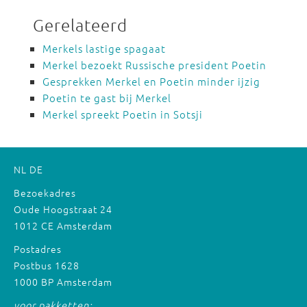
Gerelateerd
Merkels lastige spagaat
Merkel bezoekt Russische president Poetin
Gesprekken Merkel en Poetin minder ijzig
Poetin te gast bij Merkel
Merkel spreekt Poetin in Sotsji
NL
DE
Bezoekadres
Oude Hoogstraat 24
1012 CE Amsterdam
Postadres
Postbus 1628
1000 BP Amsterdam
voor pakketten: