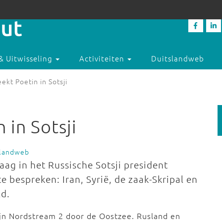
& Uitwisseling
Activiteiten
Duitslandweb
ekt Poetin in Sotsji
 in Sotsji
slandweb
ag in het Russische Sotsji president
e bespreken: Iran, Syrië, de zaak-Skripal en
ld.
ijn Nordstream 2 door de Oostzee. Rusland en