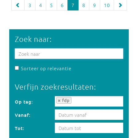
3
4
5
6
7
8
9
10
Zoek naar:
Sorteer op relevantie
Verfijn zoekresultaten:
Op tag:
fdp
Op tag:
Vanaf:
Tot: