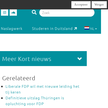
Accepteer
Weiger
Naslagwerk
Studeren in Duitsland
NL
Meer Kort nieuws
Gerelateerd
Liberale FDP wil met nieuwe leiding het
tij keren
Definitieve uitslag Thüringen is
opluchting voor FDP