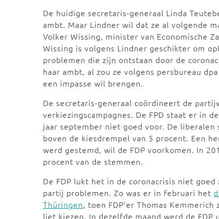
De huidige secretaris-generaal Linda Teutebe
ambt. Maar Lindner wil dat ze al volgende 
Volker Wissing, minister van Economische Za
Wissing is volgens Lindner geschikter om o
problemen die zijn ontstaan door de coronacr
haar ambt, al zou ze volgens persbureau dpa
een impasse wil brengen.
De secretaris-generaal coördineert de parti
verkiezingscampagnes. De FPD staat er in d
jaar september niet goed voor. De liberalen
boven de kiesdrempel van 5 procent. Een her
werd gestemd, wil de FDP voorkomen. In 201
procent van de stemmen.
De FDP lukt het in de coronacrisis niet goed 
partij problemen. Zo was er in februari het
d
Thüringen
, toen FDP'er Thomas Kemmerich z
liet kiezen. In dezelfde maand werd de FDP 