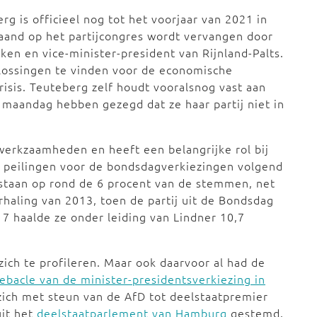
rg is officieel nog tot het voorjaar van 2021 in
maand op het partijcongres wordt vervangen door
ken en vice-minister-president van Rijnland-Palts.
plossingen te vinden voor de economische
isis. Teuteberg zelf houdt vooralsnog vast aan
 maandag hebben gezegd dat ze haar partij niet in
jwerkzaamheden en heeft een belangrijke rol bij
e peilingen voor de bondsdagverkiezingen volgend
 staan op rond de 6 procent van de stemmen, net
haling van 2013, toen de partij uit de Bondsdag
7 haalde ze onder leiding van Lindner 10,7
zich te profileren. Maar ook daarvoor al had de
ebacle van de minister-presidentsverkiezing in
ich met steun van de AfD tot deelstaatpremier
uit het
deelstaatparlement van Hamburg
gestemd.