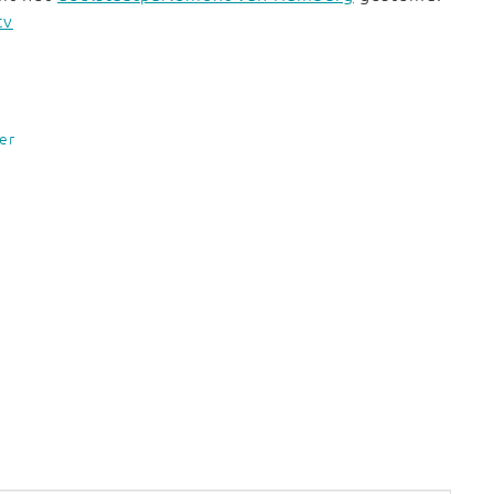
tv
er