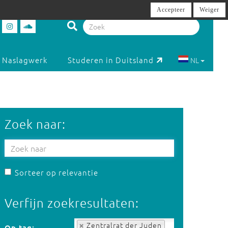
Accepteer
Weiger
Naslagwerk
Studeren in Duitsland
NL
Zoek naar:
Sorteer op relevantie
Verfijn zoekresultaten:
Op tag:
Zentralrat der Juden
Op tag: