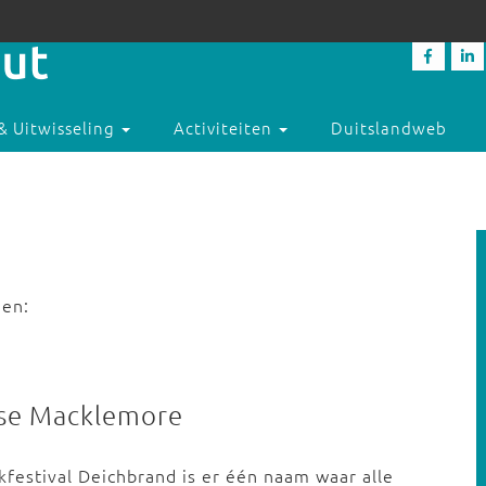
& Uitwisseling
Activiteiten
Duitslandweb
den:
nse Macklemore
festival Deichbrand is er één naam waar alle