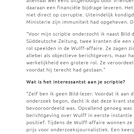
allemaal wel eens uitgenodigd door vriende
daaraan een financiële bijdrage leveren. Het
niet direct op corruptie. Uiteindelijk kondi
Ministerie zijn immuniteit had opgeheven. Di
“Voor mijn scriptie onderzocht ik naast Bild 
Süddeutsche Zeitung, twee kranten die een 
rol speelden in de Wulff-affaire. Ze zagen zi
allebei als objectieve berichtgevers, maar h
werkelijkheid een grotere rol. Ze veroordee
voordat hij terecht had gestaan.”
Wat is het interessantst aan je scriptie?
“Zelf ben ik geen Bild-lezer. Voordat ik aan d
onderzoek begon, dacht ik dat deze krant st
bevooroordeeld was. Opvallend genoeg was
berichtgeving over Wulff in eerste instantie
positief. Tijdens de Wulff-affaire wonnen ze
prijs voor onderzoeksjournalistiek. Een kee