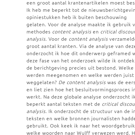
een groot aantal krantenartikelen moest be
Ik heb me beperkt tot de nieuwsberichtgevi
opiniestukken heb ik buiten beschouwing
gelaten. Voor de analyse maakte ik gebruik 
methodes
content analysis
en
critical discou
analysis
. Voor de
content analysis
verzamelde
groot aantal kranten. Via de analyse van dez
onderzocht ik hoe dit onderwerp geframed w
deze fase van het onderzoek wilde ik ontde
de berichtgeving precies uit bestond. Welke
werden meegenomen en welke werden juist
weggelaten?
De content analysis
was de eers
en liet zien hoe het besluitvormingsproces i
werkt. Na deze globale analyse onderzocht i
beperkt aantal teksten met de
critical disco
analysis
. Ik onderzocht de structuur van de i
teksten en welke bronnen journalisten hadd
gebruikt. Ook keek ik naar het woordgebrui
welke woorden naar Wulff verwezen werd. H