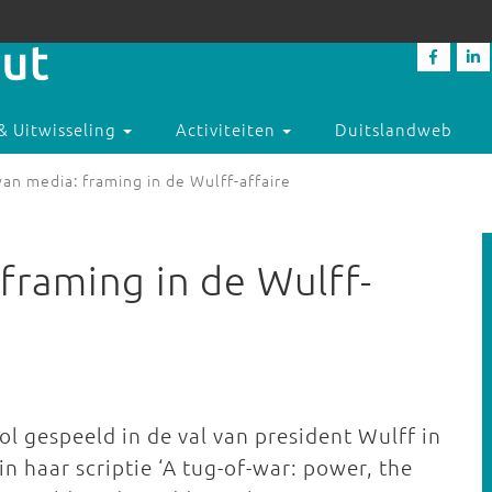
& Uitwisseling
Activiteiten
Duitslandweb
an media: framing in de Wulff-affaire
framing in de Wulff-
l gespeeld in de val van president Wulff in
 haar scriptie ‘A tug-of-war: power, the