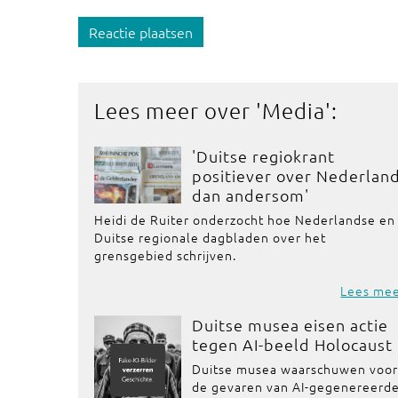
Reactie plaatsen
Lees meer over '
Media
':
'Duitse regiokrant
positiever over Nederlan
dan andersom'
Heidi de Ruiter onderzocht hoe Nederlandse en
Duitse regionale dagbladen over het
grensgebied schrijven.
Lees me
Duitse musea eisen actie
tegen AI-beeld Holocaust
Duitse musea waarschuwen voo
de gevaren van AI-gegenereerd