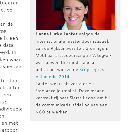
studeren.
ng, de
van de
rse
volgde de
Hanna Lütke Lanfer
 ik een
internationale master Journalistiek
e data
aan de Rijksuniversiteit Groningen.
erd. In
Met haar afstudeerscriptie ‘A tug-of-
kken waar
war: power, the media and a
 aspecten
politician’ won ze de
Scriptieprijs
Villamedia 2014.
te stap
Lanfer werkt als vertaler en
n kranten
freelance journalist. Deze maand
k een
vertrekt zij naar Sierra Leone om bij
urse
de communicatie-afdeling van een
ndividuele
NGO te werken.
en
k en met
ierdoor