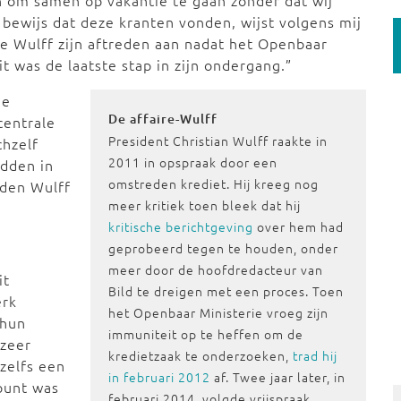
n om samen op vakantie te gaan zonder dat wij
 bewijs dat deze kranten vonden, wijst volgens mij
gde Wulff zijn aftreden aan nadat het Openbaar
t was de laatste stap in zijn ondergang.”
de
De affaire-Wulff
centrale
President Christian Wulff raakte in
chzelf
2011 in opspraak door een
adden in
omstreden krediet. Hij kreeg nog
lden Wulff
meer kritiek toen bleek dat hij
kritische berichtgeving
over hem had
geprobeerd tegen te houden, onder
meer door de hoofdredacteur van
it
Bild te dreigen met een proces. Toen
erk
het Openbaar Ministerie vroeg zijn
 hun
immuniteit op te heffen om de
 zeer
kredietzaak te onderzoeken,
trad hij
 zelfs een
in februari 2012
af. Twee jaar later, in
rpunt was
februari 2014, volgde vrijspraak