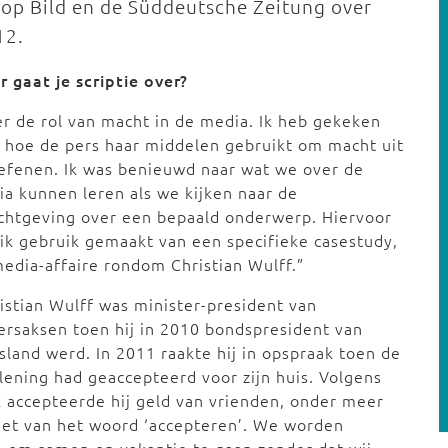
rop Bild en de Süddeutsche Zeitung over
12.
 gaat je scriptie over?
r de rol van macht in de media. Ik heb gekeken
 hoe de pers haar middelen gebruikt om macht uit
efenen. Ik was benieuwd naar wat we over de
a kunnen leren als we kijken naar de
chtgeving over een bepaald onderwerp. Hiervoor
ik gebruik gemaakt van een specifieke casestudy,
edia-affaire rondom Christian Wulff.”
istian Wulff was minister-president van
rsaksen toen hij in 2010 bondspresident van
sland werd. In 2011 raakte hij in opspraak toen de
lening had geaccepteerd voor zijn huis. Volgens
ok accepteerde hij geld van vrienden, onder meer
 niet van het woord ‘accepteren’. We worden