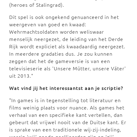
(heroes of Stalingrad).
Dit spel is ook ongekend genuanceerd in het
weergeven van goed en kwaad:
Wehrmachtsoldaten worden weliswaar
menselijk neergezet, de leiding van het Derde
Rijk wordt expliciet als kwaadaardig neergezet.
In meerdere gradaties dus. Je zou kunnen
zeggen dat het de gameversie is van een
televisieserie als 'Unsere Mütter, unsere Väter'
uit 2013."
Wat vind jij het interessantst aan je scriptie?
"In games is in tegenstelling tot literatuur en
films weinig plaats voor nuance. Als games het
verhaal van een specifieke kant vertellen, dan
gebeurt dat vrijwel nooit van de Duitse kant. Er
is sprake van een traditionele wij-zij-indeling,
waarin ‘wij’ goede geallieerden zijn en ‘zij’