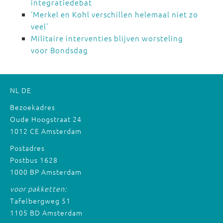
integratiedebat
‘Merkel en Kohl verschillen helemaal niet zo
veel’
Militaire interventies blijven worsteling
voor Bondsdag
NL
DE
Bezoekadres
Oude Hoogstraat 24
1012 CE Amsterdam
Postadres
Postbus 1628
1000 BP Amsterdam
voor pakketten:
Tafelbergweg 51
1105 BD Amsterdam