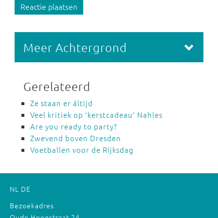
Reactie plaatsen
Meer Achtergrond
Gerelateerd
Ze staan er áltijd
Veel kritiek op 'kerstcadeau' Nahles
Are you ready to party?
Zwevend boven Dresden
Voetballen voor de Rijksdag
NL
DE
Bezoekadres
Oude Hoogstraat 24