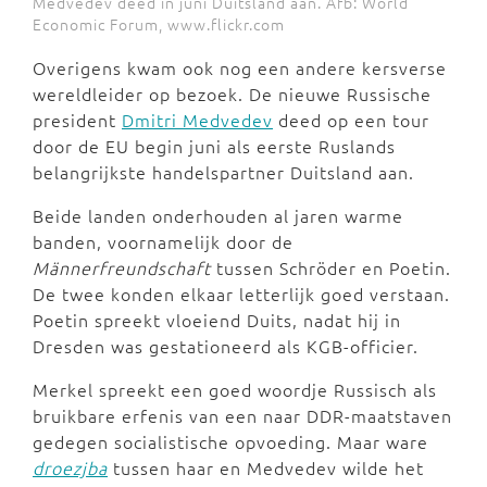
Medvedev deed in juni Duitsland aan. Afb: World
Economic Forum, www.flickr.com
Overigens kwam ook nog een andere kersverse
wereldleider op bezoek. De nieuwe Russische
president
Dmitri Medvedev
deed op een tour
door de EU begin juni als eerste Ruslands
belangrijkste handelspartner Duitsland aan.
Beide landen onderhouden al jaren warme
banden, voornamelijk door de
Männerfreundschaft
tussen Schröder en Poetin.
De twee konden elkaar letterlijk goed verstaan.
Poetin spreekt vloeiend Duits, nadat hij in
Dresden was gestationeerd als KGB-officier.
Merkel spreekt een goed woordje Russisch als
bruikbare erfenis van een naar DDR-maatstaven
gedegen socialistische opvoeding. Maar ware
droezjba
tussen haar en Medvedev wilde het