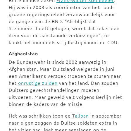
Buitenlandse Zaken
Frank-Walter Steinmeier
.
Hij was in 2003 als coördinator van het rood-
groene regeringsbeleid veranwoordelijk voor
de gangen van de BND. “Als blijkt dat
Steinmeier heeft gelogen, wordt dat zeker een
item voor de aanstaande verkiezingen”, zo
klinkt het inmiddels strijdlustig vanuit de CDU.
Afghanistan
De Bundeswehr is sinds 2002 aanwezig in
Afghanistan. Maar Duitsland weigerde in juni
een Amerikaans verzoek troepen te sturen naar
het
onrustige zuiden
van het land. Dan zouden
Duitsers gevechtshandelingen moeten
uitvoeren. Maar geweld valt volgens Berlijn niet
binnen de kaders van de missie.
Het was schrikken toen de
Taliban
in september
naar eigen zeggen de Duitse soldaten extra in
het vizier had. Met meer aanslagen op de