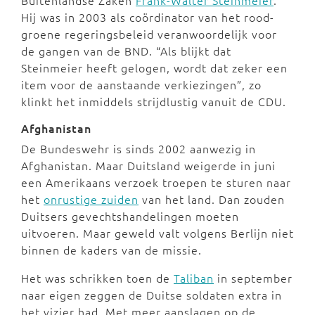
Buitenlandse Zaken
Frank-Walter Steinmeier
.
Hij was in 2003 als coördinator van het rood-
groene regeringsbeleid veranwoordelijk voor
de gangen van de BND. “Als blijkt dat
Steinmeier heeft gelogen, wordt dat zeker een
item voor de aanstaande verkiezingen”, zo
klinkt het inmiddels strijdlustig vanuit de CDU.
Afghanistan
De Bundeswehr is sinds 2002 aanwezig in
Afghanistan. Maar Duitsland weigerde in juni
een Amerikaans verzoek troepen te sturen naar
het
onrustige zuiden
van het land. Dan zouden
Duitsers gevechtshandelingen moeten
uitvoeren. Maar geweld valt volgens Berlijn niet
binnen de kaders van de missie.
Het was schrikken toen de
Taliban
in september
naar eigen zeggen de Duitse soldaten extra in
het vizier had. Met meer aanslagen op de