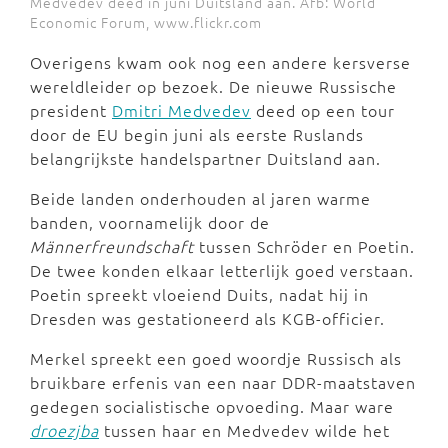
Medvedev deed in juni Duitsland aan. Afb: World
Economic Forum, www.flickr.com
Overigens kwam ook nog een andere kersverse
wereldleider op bezoek. De nieuwe Russische
president
Dmitri Medvedev
deed op een tour
door de EU begin juni als eerste Ruslands
belangrijkste handelspartner Duitsland aan.
Beide landen onderhouden al jaren warme
banden, voornamelijk door de
Männerfreundschaft
tussen Schröder en Poetin.
De twee konden elkaar letterlijk goed verstaan.
Poetin spreekt vloeiend Duits, nadat hij in
Dresden was gestationeerd als KGB-officier.
Merkel spreekt een goed woordje Russisch als
bruikbare erfenis van een naar DDR-maatstaven
gedegen socialistische opvoeding. Maar ware
droezjba
tussen haar en Medvedev wilde het