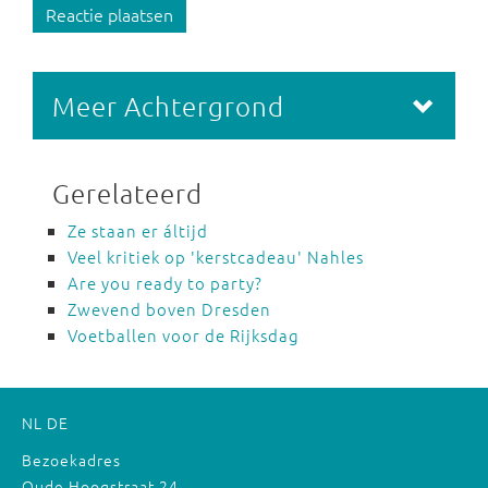
Reactie plaatsen
Meer Achtergrond
Gerelateerd
Ze staan er áltijd
Veel kritiek op 'kerstcadeau' Nahles
Are you ready to party?
Zwevend boven Dresden
Voetballen voor de Rijksdag
NL
DE
Bezoekadres
Oude Hoogstraat 24